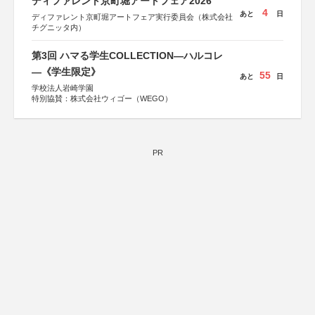
ディファレント京町堀アートフェア2026
4
あと
日
ディファレント京町堀アートフェア実行委員会（株式会社
チグニッタ内）
第3回 ハマる学生COLLECTION―ハルコレ
―《学生限定》
55
あと
日
学校法人岩崎学園
特別協賛：株式会社ウィゴー（WEGO）
PR