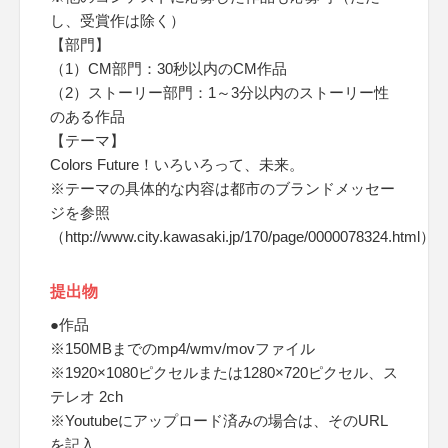
し、受賞作は除く）
【部門】
（1）CM部門：30秒以内のCM作品
（2）ストーリー部門：1～3分以内のストーリー性
のある作品
【テーマ】
Colors Future！いろいろって、未来。
※テーマの具体的な内容は都市のブランドメッセー
ジを参照
（http://www.city.kawasaki.jp/170/page/0000078324.html）
提出物
●作品
※150MBまでのmp4/wmv/movファイル
※1920×1080ピクセルまたは1280×720ピクセル、ス
テレオ 2ch
※Youtubeにアップロード済みの場合は、そのURL
を記入