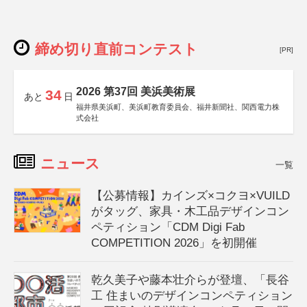
締め切り直前コンテスト
[PR]
2026 第37回 美浜美術展
34
あと
日
福井県美浜町、美浜町教育委員会、福井新聞社、関西電力株
式会社
ニュース
一覧
【公募情報】カインズ×コクヨ×VUILD
がタッグ、家具・木工品デザインコン
ペティション「CDM Digi Fab
COMPETITION 2026」を初開催
乾久美子や藤本壮介らが登壇、「長谷
工 住まいのデザインコンペティション