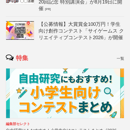
20回記念 特別講演会」が8月19日に開
催
[PR]
【公募情報】大賞賞金100万円！学生
向け創作コンテスト「サイゲームス ク
リエイティブコンテスト2026」が開催
特集
一覧
編集部セレクト