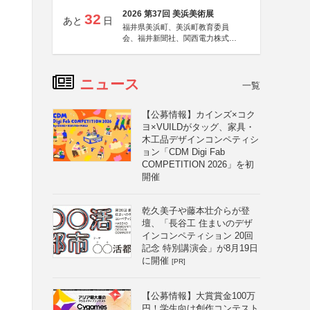
2026 第37回 美浜美術展
32
あと
日
福井県美浜町、美浜町教育委員
会、福井新聞社、関西電力株式会
社
ニュース
一覧
【公募情報】カインズ×コク
ヨ×VUILDがタッグ、家具・
木工品デザインコンペティシ
ョン「CDM Digi Fab
COMPETITION 2026」を初
開催
乾久美子や藤本壮介らが登
壇、「長谷工 住まいのデザ
インコンペティション 20回
記念 特別講演会」が8月19日
に開催
[PR]
【公募情報】大賞賞金100万
円！学生向け創作コンテスト