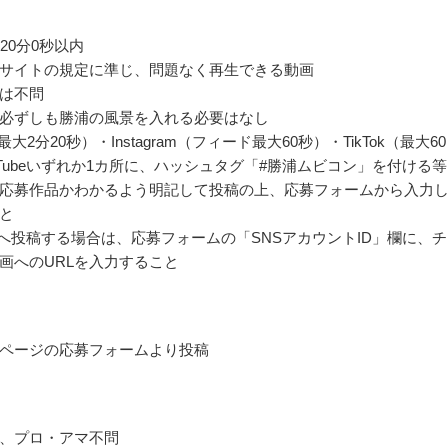
20分0秒以内
サイトの規定に準じ、問題なく再生できる動画
は不問
必ずしも勝浦の風景を入れる必要はなし
r（最大2分20秒）・Instagram（フィード最大60秒）・TikTok（最大60
uTubeいずれか1カ所に、ハッシュタグ「#勝浦ムビコン」を付ける
応募作品かわかるよう明記して投稿の上、応募フォームから入力
と
ubeへ投稿する場合は、応募フォームの「SNSアカウントID」欄に、
画へのURLを入力すること
ページの応募フォームより投稿
、プロ・アマ不問