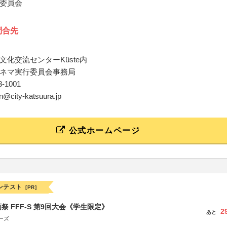
委員会
問合先
文化交流センターKüste内
ネマ実行委員会事務局
73-1001
un@city-katsuura.jp
公式ホームページ
ンテスト
[PR]
祭 FFF-S 第9回大会《学生限定》
2
あと
ーズ