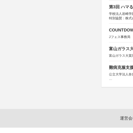
第3回 ハマ
学校法人岩崎学
特別協賛：株式
COUNTDO
Jフェス事務局
富山ガラス大賞
富山ガラス大賞
難病克服支援
公立大学法人奈
協力：読売新聞
後援：厚生労働
文部科学
奈良県
日本経済団
関西経済連
「“よい仕事
関西文化学術
運営会
東京難病団