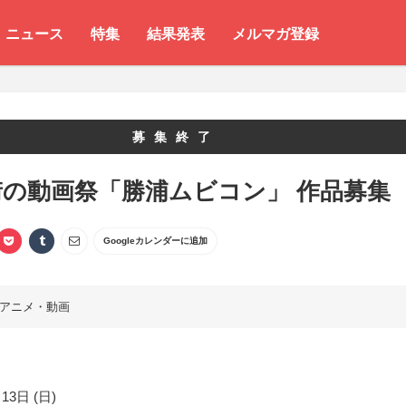
ニュース
特集
結果発表
メルマガ登録
募集終了
街の動画祭「勝浦ムビコン」 作品募集
Googleカレンダーに追加
アニメ・動画
13日 (日)