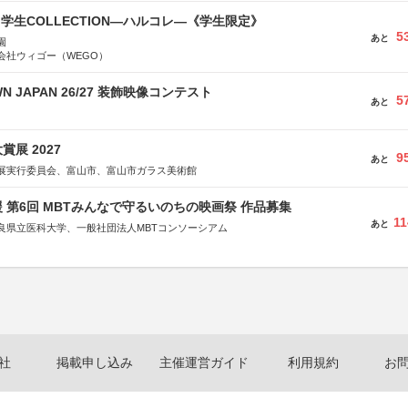
る学生COLLECTION―ハルコレ―《学生限定》
5
あと
園
会社ウィゴー（WEGO）
WN JAPAN 26/27 装飾映像コンテスト
5
あと
展 2027
9
あと
展実行委員会、富山市、富山市ガラス美術館
 第6回 MBTみんなで守るいのちの映画祭 作品募集
11
あと
良県立医科大学、一般社団法人MBTコンソーシアム
社
省
省
体連合会
合会
おこし”フェア」実行委員会
研究都市推進機構
社
掲載申し込み
主催運営ガイド
利用規約
お
体連絡協議会