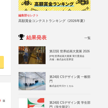
編集部セレクト
高額賞金コンテストランキング《2026年夏》
結果発表
一覧
第22回 世界絵画大賞展 2026
[PR]
世界絵画大賞展 実行委員会
共催：株式会社世界堂
第24回 CSデザイン賞 一般部
門
株式会社中川ケミカル
9
日
第24回 CSデザイン賞 学生部
門《学生限定》