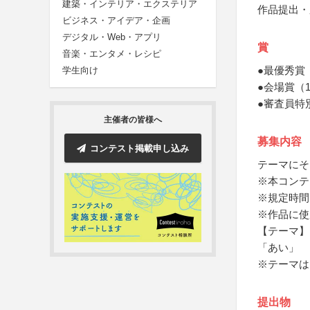
建築・インテリア・エクステリア
作品提出・
ビジネス・アイデア・企画
デジタル・Web・アプリ
賞
音楽・エンタメ・レシピ
●最優秀賞
学生向け
●会場賞（
●審査員特
主催者の皆様へ
募集内容
コンテスト掲載申し込み
テーマにそ
※本コンテ
※規定時間
※作品に使
【テーマ】
「あい」
※テーマは
提出物