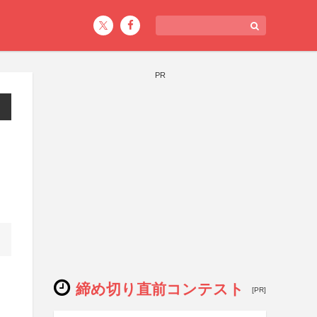
PR
締め切り直前コンテスト
[PR]