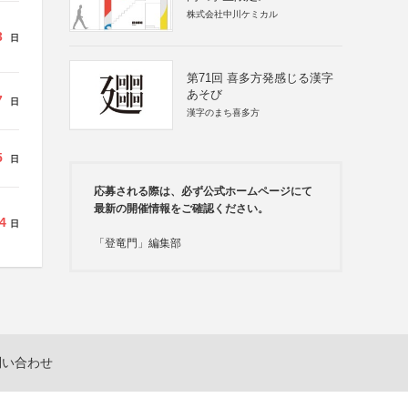
株式会社中川ケミカル
3
日
第71回 喜多方発感じる漢字
あそび
7
日
漢字のまち喜多方
5
日
応募される際は、必ず公式ホームページにて
最新の開催情報をご確認ください。
4
日
「登竜門」編集部
問い合わせ