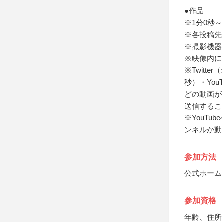
●作品
※1分0秒～
※各投稿先
※撮影機器
※映像内に
※Twitte
秒）・Yo
どの動画が
送信するこ
※YouT
ンネルか動
参加方法
公式ホーム
参加資格
年齢、住所