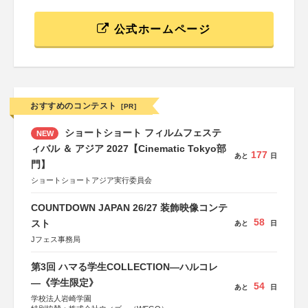
公式ホームページ
おすすめのコンテスト
[PR]
ショートショート フィルムフェステ
NEW
ィバル ＆ アジア 2027【Cinematic Tokyo部
177
あと
日
門】
ショートショートアジア実行委員会
COUNTDOWN JAPAN 26/27 装飾映像コンテ
58
スト
あと
日
Jフェス事務局
第3回 ハマる学生COLLECTION―ハルコレ
―《学生限定》
54
あと
日
学校法人岩崎学園