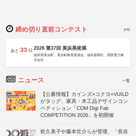
締め切り直前コンテスト
[PR]
2026 第37回 美浜美術展
33
あと
日
福井県美浜町、美浜町教育委員会、福井新聞社、関西電力株
式会社
ニュース
一覧
【公募情報】カインズ×コクヨ×VUILD
がタッグ、家具・木工品デザインコン
ペティション「CDM Digi Fab
COMPETITION 2026」を初開催
乾久美子や藤本壮介らが登壇、「長谷