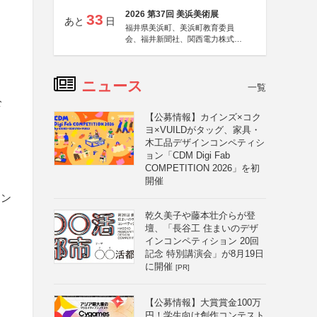
2026 第37回 美浜美術展
33
あと
日
福井県美浜町、美浜町教育委員
会、福井新聞社、関西電力株式会
社
ニュース
一覧
公
【公募情報】カインズ×コク
ヨ×VUILDがタッグ、家具・
木工品デザインコンペティシ
ョン「CDM Digi Fab
COMPETITION 2026」を初
開催
イン
乾久美子や藤本壮介らが登
壇、「長谷工 住まいのデザ
インコンペティション 20回
記念 特別講演会」が8月19日
に開催
[PR]
【公募情報】大賞賞金100万
円！学生向け創作コンテスト