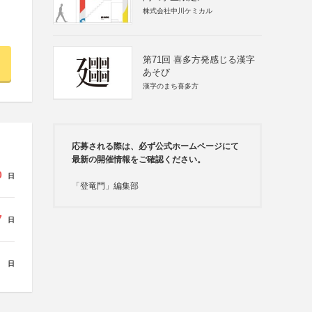
株式会社中川ケミカル
第71回 喜多方発感じる漢字
あそび
漢字のまち喜多方
応募される際は、必ず公式ホームページにて
最新の開催情報をご確認ください。
0
日
「登竜門」編集部
7
日
日