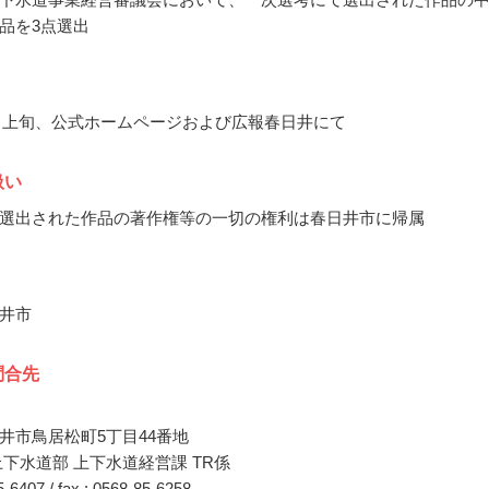
品を3点選出
11月上旬、公式ホームページおよび広報春日井にて
扱い
選出された作品の著作権等の一切の権利は春日井市に帰属
井市
問合先
井市鳥居松町5丁目44番地
上下水道部 上下水道経営課 TR係
85-6407 / fax : 0568-85-6258