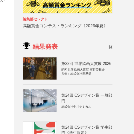
編集部セレクト
高額賞金コンテストランキング《2026年夏》
結果発表
一覧
第22回 世界絵画大賞展 2026
[PR]
世界絵画大賞展 実行委員会
共催：株式会社世界堂
第24回 CSデザイン賞 一般部
門
株式会社中川ケミカル
第24回 CSデザイン賞 学生部
門《学生限定》