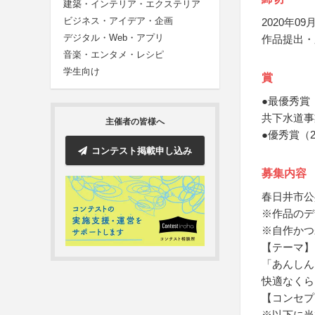
建築・インテリア・エクステリア
ビジネス・アイデア・企画
2020年09月
デジタル・Web・アプリ
作品提出・
音楽・エンタメ・レシピ
学生向け
賞
●最優秀賞
共下水道事
主催者の皆様へ
●優秀賞（
コンテスト掲載申し込み
募集内容
春日井市公
※作品のデ
※自作かつ
【テーマ】
「あんしん
快適なくら
【コンセプ
※以下に当