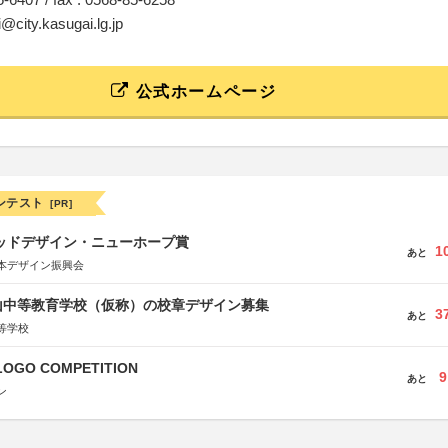
i@city.kasugai.lg.jp
公式ホームページ
ンテスト
[PR]
グッドデザイン・ニューホープ賞
1
あと
本デザイン振興会
山中等教育学校（仮称）の校章デザイン募集
3
あと
等学校
LOGO COMPETITION
9
あと
ン