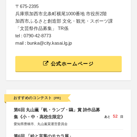
〒675-2395
兵庫県加西市北条町横尾1000番地 市役所2階
加西市ふるさと創造部 文化・観光・スポーツ課
「文芸祭作品募集」 TR係
tel : 0790-42-8773
mail : bunka@city.kasai.lg.jp
公式ホームページ
おすすめのコンテスト
[PR]
第6回 丸山薫「帆・ランプ・鷗」賞 詩作品募
52
集《小・中・高校生限定》
あと
日
愛知県豊橋市、丸山薫賞運営委員会
第6回 「絵と言葉のチカラ展」