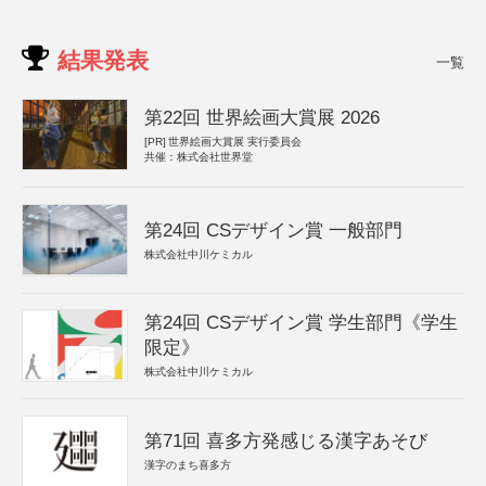
結果発表
一覧
第22回 世界絵画大賞展 2026
[PR]
世界絵画大賞展 実行委員会
共催：株式会社世界堂
第24回 CSデザイン賞 一般部門
株式会社中川ケミカル
第24回 CSデザイン賞 学生部門《学生
限定》
株式会社中川ケミカル
第71回 喜多方発感じる漢字あそび
漢字のまち喜多方