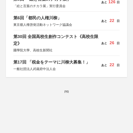
126
あと
日
「絵と言葉のチカラ展」実行委員会
第6回「都民の人権川柳」
22
あと
日
東京都人権啓発活動ネットワーク協議会
第30回 全国高校生創作コンテスト《高校生限
26
定》
あと
日
國學院大學、高校生新聞社
第17回 「税金をテーマに川柳大募集！」
22
あと
日
一般社団法人武蔵府中法人会
PR