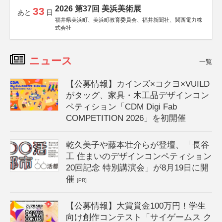
2026 第37回 美浜美術展
33
あと
日
福井県美浜町、美浜町教育委員会、福井新聞社、関西電力株
式会社
ニュース
一覧
【公募情報】カインズ×コクヨ×VUILD
がタッグ、家具・木工品デザインコン
ペティション「CDM Digi Fab
COMPETITION 2026」を初開催
乾久美子や藤本壮介らが登壇、「長谷
工 住まいのデザインコンペティション
20回記念 特別講演会」が8月19日に開
催
[PR]
【公募情報】大賞賞金100万円！学生
向け創作コンテスト「サイゲームス ク