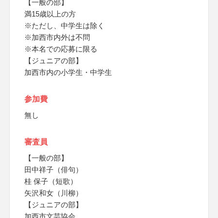
【一般の部】
満15歳以上の方
※ただし、中学生は除く
※加西市内外は不問
※本名での応募に限る
【ジュニアの部】
加西市内の小学生・中学生
参加費
無し
審査員
【一般の部】
田中祥子（俳句）
桂 保子（短歌）
矢沢和女（川柳）
【ジュニアの部】
加西市文芸協会