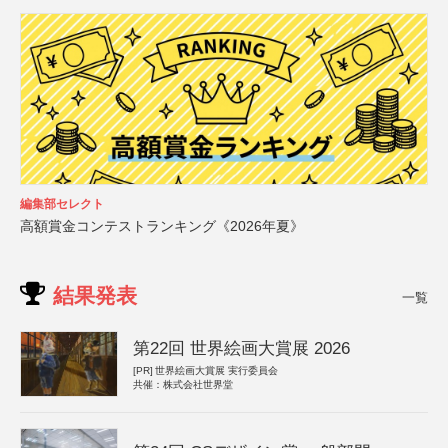
編集部セレクト
高額賞金コンテストランキング《2026年夏》
結果発表
一覧
第22回 世界絵画大賞展 2026
[PR]
世界絵画大賞展 実行委員会
共催：株式会社世界堂