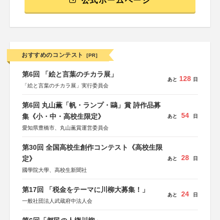
公式ホームページ
おすすめのコンテスト
[PR]
第6回 「絵と言葉のチカラ展」
128
あと
日
「絵と言葉のチカラ展」実行委員会
第6回 丸山薫「帆・ランプ・鷗」賞 詩作品募
54
集《小・中・高校生限定》
あと
日
愛知県豊橋市、丸山薫賞運営委員会
第30回 全国高校生創作コンテスト《高校生限
28
定》
あと
日
國學院大學、高校生新聞社
第17回 「税金をテーマに川柳大募集！」
24
あと
日
一般社団法人武蔵府中法人会