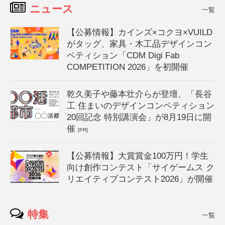
ニュース
一覧
【公募情報】カインズ×コクヨ×VUILD
がタッグ、家具・木工品デザインコン
ペティション「CDM Digi Fab
COMPETITION 2026」を初開催
乾久美子や藤本壮介らが登壇、「長谷
工 住まいのデザインコンペティション
20回記念 特別講演会」が8月19日に開
催
[PR]
【公募情報】大賞賞金100万円！学生
向け創作コンテスト「サイゲームス ク
リエイティブコンテスト2026」が開催
特集
一覧