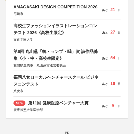
AMAGASAKI DESIGN COMPETITION 2026
21
あと
日
尼崎市
高校生ファッションイラストレーションコン
27
テスト 2026《高校生限定》
あと
日
文化学園大学
第6回 丸山薫「帆・ランプ・鷗」賞 詩作品募
54
集《小・中・高校生限定》
あと
日
愛知県豊橋市、丸山薫賞運営委員会
福岡八女ローカルベンチャースクール ビジネ
16
スコンテスト
あと
日
八女市
第11回 健康医療ベンチャー大賞
NEW
9
あと
日
慶應義塾大学医学部
PR