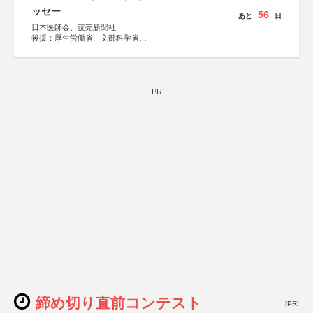
ッセー
56
あと
日
日本医師会、読売新聞社
後援：厚生労働省、文部科学省
協賛：東京海上日動火災保険株式会社、東京海上日動あん
しん生命保険株式会社
PR
締め切り直前コンテスト
[PR]