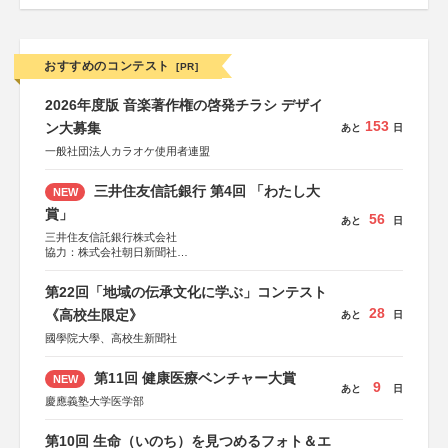
おすすめのコンテスト
[PR]
2026年度版 音楽著作権の啓発チラシ デザイ
153
ン大募集
あと
日
一般社団法人カラオケ使用者連盟
三井住友信託銀行 第4回 「わたし大
NEW
賞」
56
あと
日
三井住友信託銀行株式会社
協力：株式会社朝日新聞社
後援：日本郵便株式会社
第22回「地域の伝承文化に学ぶ」コンテスト
28
《高校生限定》
あと
日
國學院大學、高校生新聞社
第11回 健康医療ベンチャー大賞
NEW
9
あと
日
慶應義塾大学医学部
第10回 生命（いのち）を見つめるフォト＆エ