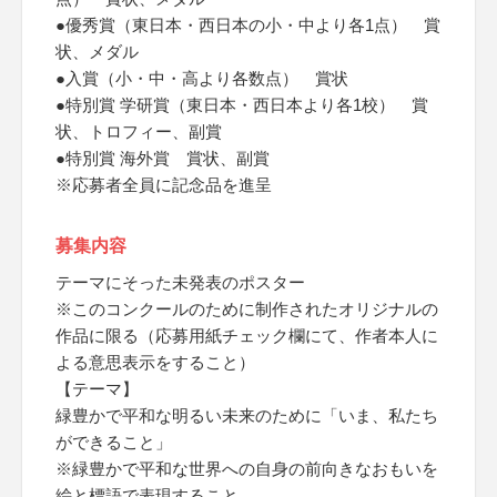
●優秀賞（東日本・西日本の小・中より各1点） 賞
状、メダル
●入賞（小・中・高より各数点） 賞状
●特別賞 学研賞（東日本・西日本より各1校） 賞
状、トロフィー、副賞
●特別賞 海外賞 賞状、副賞
※応募者全員に記念品を進呈
募集内容
テーマにそった未発表のポスター
※このコンクールのために制作されたオリジナルの
作品に限る（応募用紙チェック欄にて、作者本人に
よる意思表示をすること）
【テーマ】
緑豊かで平和な明るい未来のために「いま、私たち
ができること」
※緑豊かで平和な世界への自身の前向きなおもいを
絵と標語で表現すること