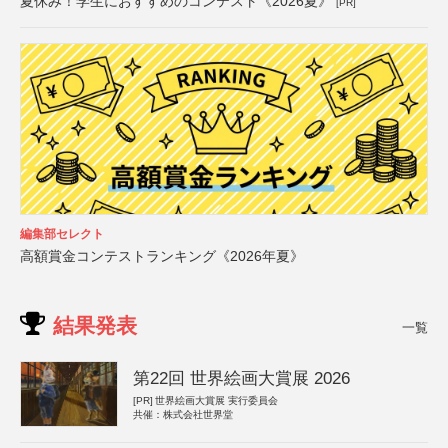
夏休み！学生におすすめのコンテスト《2026夏》
[PR]
編集部セレクト
高額賞金コンテストランキング《2026年夏》
結果発表
一覧
第22回 世界絵画大賞展 2026
[PR]
世界絵画大賞展 実行委員会
共催：株式会社世界堂