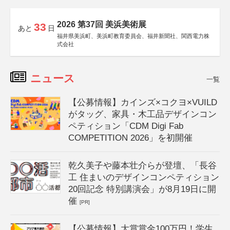
2026 第37回 美浜美術展
33
あと
日
福井県美浜町、美浜町教育委員会、福井新聞社、関西電力株
式会社
ニュース
一覧
【公募情報】カインズ×コクヨ×VUILD
がタッグ、家具・木工品デザインコン
ペティション「CDM Digi Fab
COMPETITION 2026」を初開催
乾久美子や藤本壮介らが登壇、「長谷
工 住まいのデザインコンペティション
20回記念 特別講演会」が8月19日に開
催
[PR]
【公募情報】大賞賞金100万円！学生