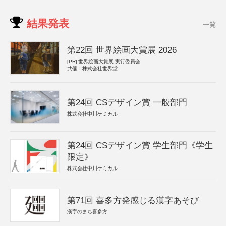
結果発表
一覧
第22回 世界絵画大賞展 2026
[PR]
世界絵画大賞展 実行委員会
共催：株式会社世界堂
第24回 CSデザイン賞 一般部門
株式会社中川ケミカル
第24回 CSデザイン賞 学生部門《学生
限定》
株式会社中川ケミカル
第71回 喜多方発感じる漢字あそび
漢字のまち喜多方