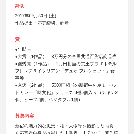
締切
2017年09月30日 (土)
作品提出・応募締切、必着
賞
●年間賞
●大賞（1作品） 3万円分の全国共通百貨店商品券
●優秀賞（1作品） 1万円相当の京王プラザホテル
フレンチ＆イタリアン「デュオ フルシェット」食
事券
●入選（2作品） 5000円相当の新宿中村屋 レトル
トカレー「味文化」シリーズ 3種5個入り（チキン2
個、ビーフ2個、ベジタブル1個）
募集内容
新宿の魅力的な風景・物・人物等を撮影した写真
※応募者自身が撮影した未発表・未公開で、著作権