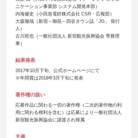
ニケーション事業部 システム開発本部）
内海健史（小田急電鉄株式会社 CSR・広報部）
大森徹哉（新宿～御苑～四谷タウン誌「JG」 発行
人）
古川哲也（一般社団法人 新宿観光振興協会 専務理
事）
結果発表
2017年10月下旬、公式ホームページにて
※年間賞は2018年3月下旬に発表
著作権の扱い
応募作品に関わる一切の著作権（二次的著作物の利
用に関わる権利を含む）は応募により一般社団法人
新宿観光振興協会に譲渡され帰属
主催