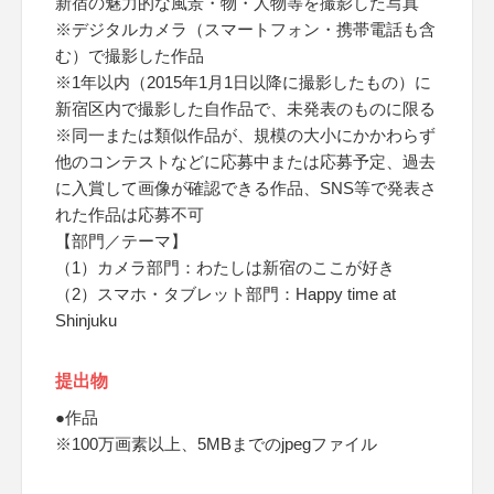
新宿の魅力的な風景・物・人物等を撮影した写真
※デジタルカメラ（スマートフォン・携帯電話も含
む）で撮影した作品
※1年以内（2015年1月1日以降に撮影したもの）に
新宿区内で撮影した自作品で、未発表のものに限る
※同一または類似作品が、規模の大小にかかわらず
他のコンテストなどに応募中または応募予定、過去
に入賞して画像が確認できる作品、SNS等で発表さ
れた作品は応募不可
【部門／テーマ】
（1）カメラ部門：わたしは新宿のここが好き
（2）スマホ・タブレット部門：Happy time at
Shinjuku
提出物
●作品
※100万画素以上、5MBまでのjpegファイル