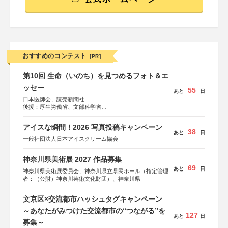
おすすめのコンテスト
[PR]
第10回 生命（いのち）を見つめるフォト＆エ
ッセー
55
あと
日
日本医師会、読売新聞社
後援：厚生労働省、文部科学省
協賛：東京海上日動火災保険株式会社、東京海上日動あん
しん生命保険株式会社
アイスな瞬間！2026 写真投稿キャンペーン
38
あと
日
一般社団法人日本アイスクリーム協会
神奈川県美術展 2027 作品募集
69
あと
日
神奈川県美術展委員会、神奈川県立県民ホール（指定管理
者：（公財）神奈川芸術文化財団）、神奈川県
文京区×交流都市ハッシュタグキャンペーン
～あなたがみつけた交流都市の“つながる”を
127
あと
日
募集～