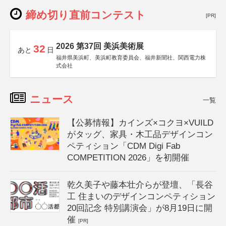
締め切り直前コンテスト
[PR]
2026 第37回 美浜美術展
32
あと
日
福井県美浜町、美浜町教育委員会、福井新聞社、関西電力株
式会社
ニュース
一覧
【公募情報】カインズ×コクヨ×VUILD
がタッグ、家具・木工品デザインコン
ペティション「CDM Digi Fab
COMPETITION 2026」を初開催
乾久美子や藤本壮介らが登壇、「長谷
工 住まいのデザインコンペティション
20回記念 特別講演会」が8月19日に開
催
[PR]