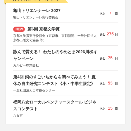
亀山トリエンナーレ 2027
7
あと
日
亀山トリエンナーレ実行委員会
第6回 京都文学賞
NEW
275
あと
日
京都文学賞実行委員会（京都市、京都新聞、一般社団法人
京都出版文化協会 等）
協力：京都府書店商業組合、朝日新聞出版、
KADOKAWA、河出書房新社、幻冬舎、講談社、光文社、
詠んで貰える！ わたしのやめとま2026川柳キ
集英社、小学館、祥伝社、新潮社、淡交社、ちいさいミシ
75
マ社、徳間書店、早川書房、PHP研究所、双葉社、文藝春
ャンペーン
あと
日
秋、ポプラ社、毎日新聞出版
カルビー株式会社
第4回 銅のすごいちからを調べてみよう！ 夏
53
休み自由研究コンテスト《小・中学生限定》
あと
日
一般社団法人日本銅センター
福岡八女ローカルベンチャースクール ビジネ
15
スコンテスト
あと
日
八女市