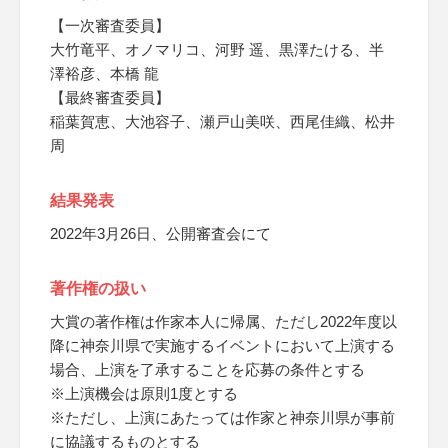
【一次審査委員】
大竹竜平、オノマリコ、河野 遥、黒澤たける、半
澤裕彦、本橋 龍
【最終審査委員】
稲葉賀恵、大池容子、瀬戸山美咲、西尾佳織、松井
周
結果発表
2022年3月26日、公開審査会にて
著作権の扱い
大賞の著作権は作家本人に帰属、ただし2022年度以
降に神奈川県で実施するイベントにおいて上演する
場合、上演を了承することを応募の条件とする
※上演機会は原則1度とする
※ただし、上演にあたっては作家と神奈川県が事前
に協議するものとする