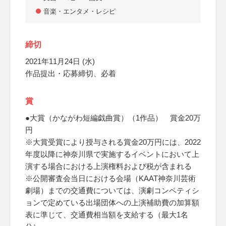
音楽・エンタメ・レシピ
締切
2021年11月24日 (水)
作品提出・応募締切、必着
賞
●大賞（かながわ短編戯曲賞）（1作品） 賞金20万
円
※大賞受賞により授与される賞金20万円には、2022
年度以降に神奈川県で実施するイベントにおいて上
演する場合における上演権料および税が含まれる
※公開審査会当日における会場（KAAT神奈川芸術
劇場）までの交通費については、演劇コンペティシ
ョンで定めている出場団体への上演補助費の加算額
表に準じて、交通費相当額を支給する（最大1名