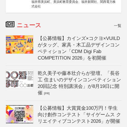
福井県美浜町、美浜町教育委員会、福井新聞社、関西電力株
式会社
ニュース
一覧
【公募情報】カインズ×コクヨ×VUILD
がタッグ、家具・木工品デザインコン
ペティション「CDM Digi Fab
COMPETITION 2026」を初開催
乾久美子や藤本壮介らが登壇、「長谷
工 住まいのデザインコンペティション
20回記念 特別講演会」が8月19日に開
催
[PR]
【公募情報】大賞賞金100万円！学生
向け創作コンテスト「サイゲームス ク
リエイティブコンテスト2026」が開催