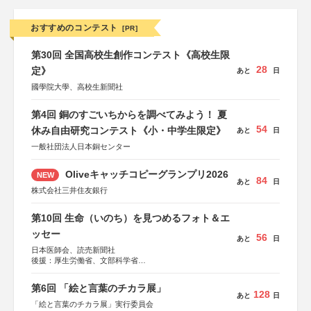
おすすめのコンテスト
[PR]
第30回 全国高校生創作コンテスト《高校生限
28
定》
あと
日
國學院大學、高校生新聞社
第4回 銅のすごいちからを調べてみよう！ 夏
54
休み自由研究コンテスト《小・中学生限定》
あと
日
一般社団法人日本銅センター
Oliveキャッチコピーグランプリ2026
NEW
84
あと
日
株式会社三井住友銀行
第10回 生命（いのち）を見つめるフォト＆エ
ッセー
56
あと
日
日本医師会、読売新聞社
後援：厚生労働省、文部科学省
協賛：東京海上日動火災保険株式会社、東京海上日動あん
しん生命保険株式会社
第6回 「絵と言葉のチカラ展」
128
あと
日
「絵と言葉のチカラ展」実行委員会