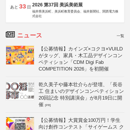
2026 第37回 美浜美術展
33
あと
日
福井県美浜町、美浜町教育委員会、福井新聞社、関西電力株
式会社
ニュース
一覧
【公募情報】カインズ×コクヨ×VUILD
がタッグ、家具・木工品デザインコン
ペティション「CDM Digi Fab
COMPETITION 2026」を初開催
乾久美子や藤本壮介らが登壇、「長谷
工 住まいのデザインコンペティション
20回記念 特別講演会」が8月19日に開
催
[PR]
【公募情報】大賞賞金100万円！学生
向け創作コンテスト「サイゲームス ク