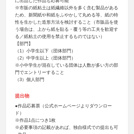
に出品した作品も応募可能
※市販の紙粘土は紙繊維以外を多く含む製品がある
ため、新聞紙や和紙をふやかして丸める等、紙の特
性を生かした造形方法を検討すること（市販品を使
う場合は、上から紙を貼る・覆う等の工夫を歓迎す
る／紙粘土の使用を禁止するものではない）
【部門】
（1）小学生以下（団体部門）
（2）中学生以上（団体部門）
※小中学生が混在している団体は人数が多い方の部
門でエントリーすること
（3）個人部門
提出物
●作品応募票（公式ホームページよりダウンロー
ド）
※作品1点につき1枚
※必要事項の記載があれば、独自様式での提出も可