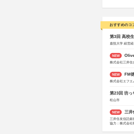
おすすめのコ
第3回 高校
嘉悦大学 経営
Oli
NEW
株式会社三井住
FM徳
NEW
株式会社エフエ
第23回 坊
松山市
三井
NEW
三井住友信託銀
協力：株式会社
後援：日本郵便