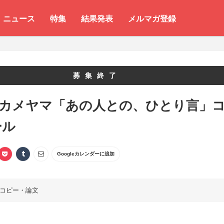
ニュース
特集
結果発表
メルマガ登録
募集終了
 カメヤマ「あの人との、ひとり言」
ール
Googleカレンダーに追加
コピー・論文