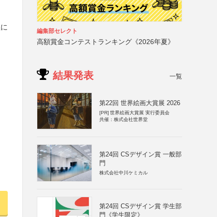
社に
編集部セレクト
高額賞金コンテストランキング《2026年夏》
結果発表
一覧
第22回 世界絵画大賞展 2026
[PR]
世界絵画大賞展 実行委員会
共催：株式会社世界堂
第24回 CSデザイン賞 一般部
門
株式会社中川ケミカル
第24回 CSデザイン賞 学生部
門《学生限定》