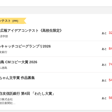
ンテスト
[PR]
生広報アイデアコンテスト《高校生限定》
3
あと
経済学部
veキャッチコピーグランプリ2026
8
あと
友銀行
島 CMコピー大賞 2026
7
あと
ム徳島
っちゃん文学賞 作品募集
5
あと
住友信託銀行 第4回 「わたし大賞」
5
あと
行株式会社
朝日新聞社
株式会社