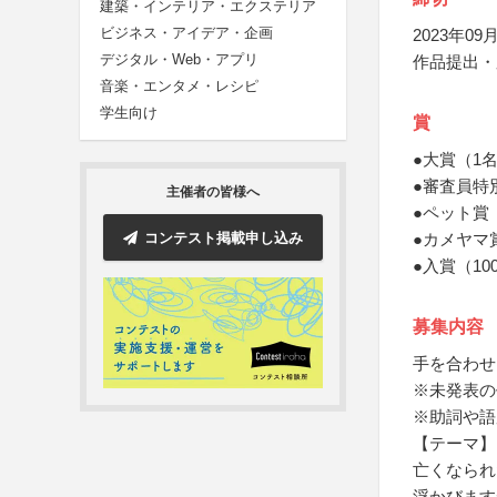
建築・インテリア・エクステリア
ビジネス・アイデア・企画
2023年09月
デジタル・Web・アプリ
作品提出・
音楽・エンタメ・レシピ
学生向け
賞
●大賞（1
●審査員特
主催者の皆様へ
●ペット賞
コンテスト掲載申し込み
●カメヤマ
●入賞（1
募集内容
手を合わせ
※未発表の
※助詞や語
【テーマ】
亡くなられ
浮かびます