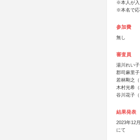
※本人が入
※本名で応
参加費
無し
審査員
湯川れい子
郡司麻里子
若林剛之（
木村光希（
谷川花子（
結果発表
2023年
にて