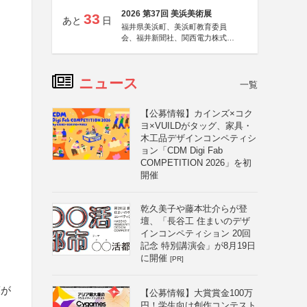
2026 第37回 美浜美術展
33
あと
日
福井県美浜町、美浜町教育委員
会、福井新聞社、関西電力株式会
社
ニュース
一覧
【公募情報】カインズ×コク
ヨ×VUILDがタッグ、家具・
木工品デザインコンペティシ
ョン「CDM Digi Fab
COMPETITION 2026」を初
開催
乾久美子や藤本壮介らが登
壇、「長谷工 住まいのデザ
インコンペティション 20回
記念 特別講演会」が8月19日
に開催
[PR]
葉が
【公募情報】大賞賞金100万
円！学生向け創作コンテスト