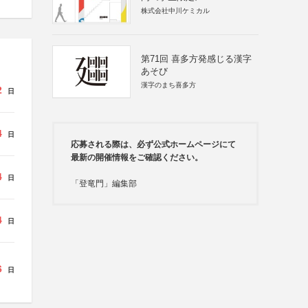
株式会社中川ケミカル
第71回 喜多方発感じる漢字
あそび
漢字のまち喜多方
2
日
4
日
応募される際は、必ず公式ホームページにて
最新の開催情報をご確認ください。
4
日
「登竜門」編集部
4
日
6
日