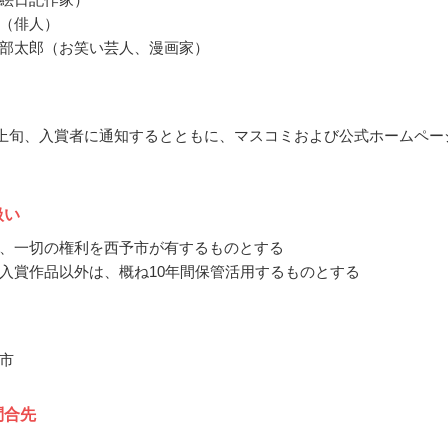
（俳人）
部太郎（お笑い芸人、漫画家）
6月上旬、入賞者に通知するとともに、マスコミおよび公式ホームペー
扱い
、一切の権利を西予市が有するものとする
入賞作品以外は、概ね10年間保管活用するものとする
市
問合先