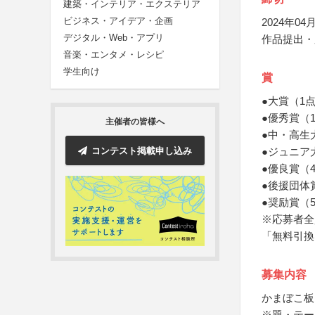
建築・インテリア・エクステリア
ビジネス・アイデア・企画
2024年04月
デジタル・Web・アプリ
作品提出・
音楽・エンタメ・レシピ
学生向け
賞
●大賞（1
●優秀賞（
主催者の皆様へ
●中・高生
コンテスト掲載申し込み
●ジュニア
●優良賞（
●後援団体
●奨励賞（
※応募者全
「無料引換
募集内容
かまぼこ板
※題・テー