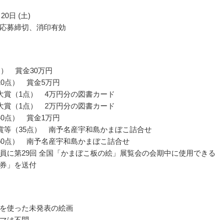
20日 (土)
応募締切、消印有効
点） 賞金30万円
10点） 賞金5万円
大賞（1点） 4万円分の図書カード
大賞（1点） 2万円分の図書カード
40点） 賞金1万円
賞等（35点） 南予名産宇和島かまぼこ詰合せ
50点） 南予名産宇和島かまぼこ詰合せ
員に第29回 全国「かまぼこ板の絵」展覧会の会期中に使用できる
券」を送付
を使った未発表の絵画
マは不問