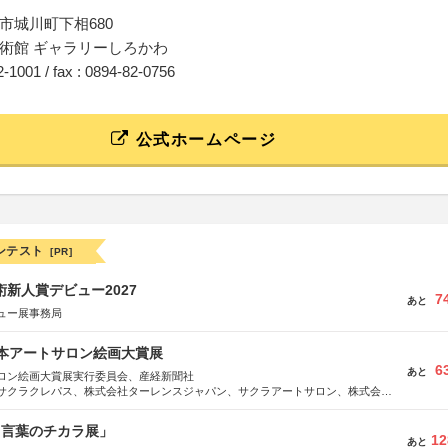
市城川町下相680
術館 ギャラリーしろかわ
82-1001 / fax : 0894-82-0756
公式ホームページ
ンテスト
[PR]
術新人賞デビュー2027
7
あと
ュー展事務局
日本アートサロン絵画大賞展
6
あと
ロン絵画大賞展実行委員会、産経新聞社
サクラクレパス、株式会社ターレンスジャパン、サクラアートサロン、株式会社
と言葉のチカラ展」
12
あと