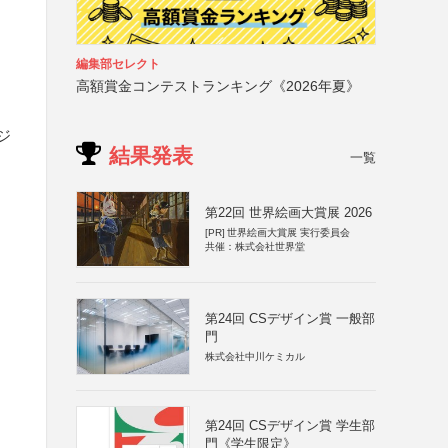
編集部セレクト
高額賞金コンテストランキング《2026年夏》
ジ
結果発表
一覧
第22回 世界絵画大賞展 2026
[PR]
世界絵画大賞展 実行委員会
共催：株式会社世界堂
第24回 CSデザイン賞 一般部
門
株式会社中川ケミカル
第24回 CSデザイン賞 学生部
門《学生限定》