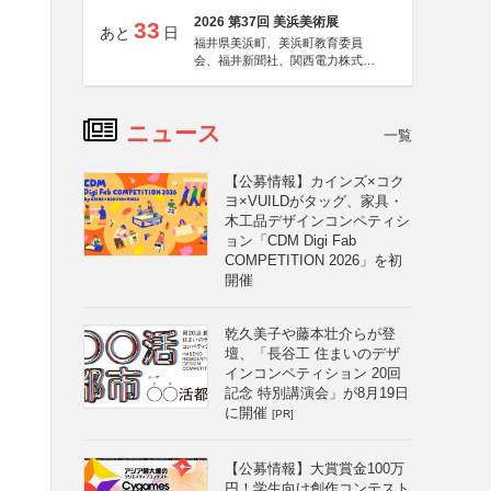
2026 第37回 美浜美術展
33
あと
日
福井県美浜町、美浜町教育委員
会、福井新聞社、関西電力株式会
社
ニュース
一覧
【公募情報】カインズ×コク
ヨ×VUILDがタッグ、家具・
木工品デザインコンペティシ
ョン「CDM Digi Fab
COMPETITION 2026」を初
開催
乾久美子や藤本壮介らが登
壇、「長谷工 住まいのデザ
インコンペティション 20回
記念 特別講演会」が8月19日
に開催
[PR]
【公募情報】大賞賞金100万
円！学生向け創作コンテスト