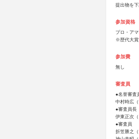
提出物を下
参加資格
プロ・アマ
※歴代大賞
参加費
無し
審査員
●名誉審査
中村時広（
●審査員長
伊東正次（
●審査員
折笠勝之（
神山恭昭（