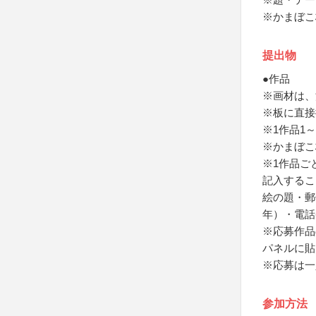
※かまぼこ
提出物
●作品
※画材は、
※板に直接
※1作品1
※かまぼこ
※1作品ご
記入するこ
絵の題・郵
年）・電話
※応募作品
パネルに貼
※応募は一
参加方法