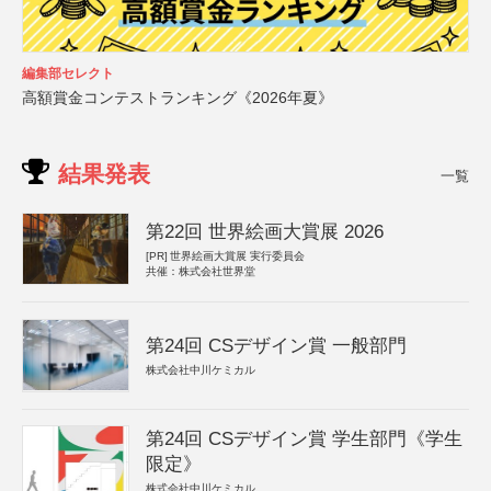
編集部セレクト
高額賞金コンテストランキング《2026年夏》
結果発表
一覧
第22回 世界絵画大賞展 2026
[PR]
世界絵画大賞展 実行委員会
共催：株式会社世界堂
第24回 CSデザイン賞 一般部門
株式会社中川ケミカル
第24回 CSデザイン賞 学生部門《学生
限定》
株式会社中川ケミカル