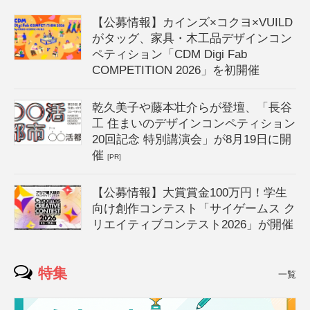
【公募情報】カインズ×コクヨ×VUILD
がタッグ、家具・木工品デザインコン
ペティション「CDM Digi Fab
COMPETITION 2026」を初開催
乾久美子や藤本壮介らが登壇、「長谷
工 住まいのデザインコンペティション
20回記念 特別講演会」が8月19日に開
催
[PR]
【公募情報】大賞賞金100万円！学生
向け創作コンテスト「サイゲームス ク
リエイティブコンテスト2026」が開催
特集
一覧