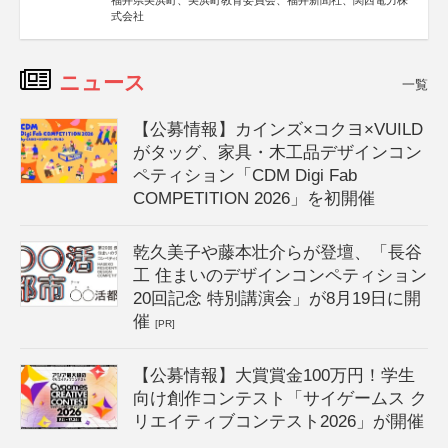
福井県美浜町、美浜町教育委員会、福井新聞社、関西電力株
式会社
ニュース
一覧
【公募情報】カインズ×コクヨ×VUILD
がタッグ、家具・木工品デザインコン
ペティション「CDM Digi Fab
COMPETITION 2026」を初開催
乾久美子や藤本壮介らが登壇、「長谷
工 住まいのデザインコンペティション
20回記念 特別講演会」が8月19日に開
催
[PR]
【公募情報】大賞賞金100万円！学生
向け創作コンテスト「サイゲームス ク
リエイティブコンテスト2026」が開催