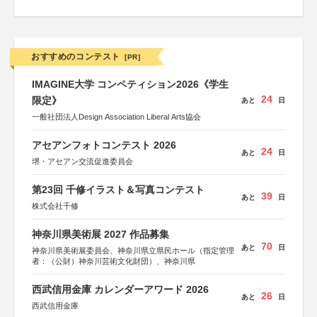
おすすめのコンテスト
[PR]
IMAGINE大学 コンペティション2026《学生
24
限定》
あと
日
一般社団法人Design Association Liberal Arts協会
アセアンフォトコンテスト 2026
24
あと
日
堺・アセアン交流促進委員会
第23回 千修イラスト＆写真コンテスト
39
あと
日
株式会社千修
神奈川県美術展 2027 作品募集
70
あと
日
神奈川県美術展委員会、神奈川県立県民ホール（指定管理
者：（公財）神奈川芸術文化財団）、神奈川県
西武信用金庫 カレンダーアワード 2026
26
あと
日
西武信用金庫