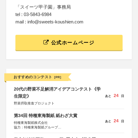
「スイーツ甲子園」事務局
tel : 03-5843-6984
mail : info@sweets-koushien.com
公式ホームページ
おすすめのコンテスト
[PR]
20代の野菜不足解消アイデアコンテスト《学
24
生限定》
あと
日
野菜摂取推進プロジェクト
第34回 特種東海製紙 紙わざ大賞
24
あと
日
特種東海製紙株式会社
協力：特種東海製紙グループ
特別協賛：静岡県長泉町