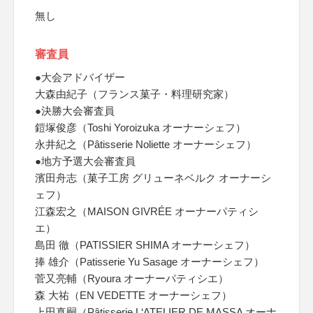
無し
審査員
●大会アドバイザー
大森由紀子（フランス菓子・料理研究家）
●決勝大会審査員
鎧塚俊彦（Toshi Yoroizuka オーナーシェフ）
永井紀之（Pâtisserie Noliette オーナーシェフ）
●地方予選大会審査員
濱田舟志（菓子工房 グリューネベルク オーナーシ
ェフ）
江森宏之（MAISON GIVRÉE オーナーパティシ
エ）
島田 徹（PATISSIER SHIMA オーナーシェフ）
捧 雄介（Patisserie Yu Sasage オーナーシェフ）
菅又亮輔（Ryoura オーナーパティシエ）
森 大祐（EN VEDETTE オーナーシェフ）
上田真嗣（Pâtisserie L‘ATELIER DE MASSA オーナ