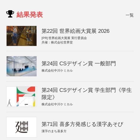
結果発表
一覧
第22回 世界絵画大賞展 2026
[PR]
世界絵画大賞展 実行委員会
共催：株式会社世界堂
第24回 CSデザイン賞 一般部門
株式会社中川ケミカル
第24回 CSデザイン賞 学生部門《学生
限定》
株式会社中川ケミカル
第71回 喜多方発感じる漢字あそび
漢字のまち喜多方