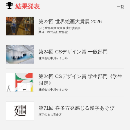
結果発表
一覧
第22回 世界絵画大賞展 2026
[PR]
世界絵画大賞展 実行委員会
共催：株式会社世界堂
第24回 CSデザイン賞 一般部門
株式会社中川ケミカル
第24回 CSデザイン賞 学生部門《学生
限定》
株式会社中川ケミカル
第71回 喜多方発感じる漢字あそび
漢字のまち喜多方