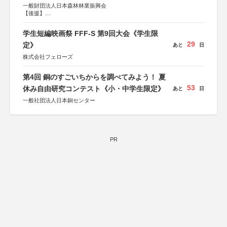
一般財団法人日本森林林業振興会
【後援】
総務省消防庁、文部科学省、林野庁、全国森林組合連合
会、森林火災対策協会
学生短編映画祭 FFF-S 第9回大会《学生限
29
定》
あと
日
株式会社フェローズ
第4回 銅のすごいちからを調べてみよう！ 夏
53
休み自由研究コンテスト《小・中学生限定》
あと
日
一般社団法人日本銅センター
PR