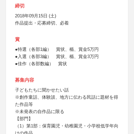
締切
2018年09月15日 (土)
作品提出・応募締切、必着
賞
●特選（各部1編） 賞状、楯、賞金5万円
●入選（各部3編） 賞状、楯、賞金3万円
●佳作（各部数編） 賞状
募集内容
子どもたちに聞かせたい話
※創作童話、体験談、地方に伝わる民話に題材を得
た作品等
※未発表の自作品に限る
【部門】
（1）第1部：保育園児・幼稚園児・小学校低学年向
けの作品