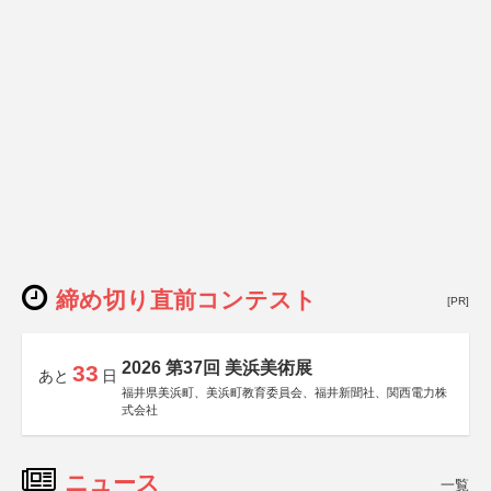
締め切り直前コンテスト
[PR]
2026 第37回 美浜美術展
33
あと
日
福井県美浜町、美浜町教育委員会、福井新聞社、関西電力株
式会社
ニュース
一覧