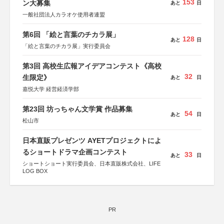
153
ン大募集
あと
日
一般社団法人カラオケ使用者連盟
第6回 「絵と言葉のチカラ展」
128
あと
日
「絵と言葉のチカラ展」実行委員会
第3回 高校生広報アイデアコンテスト《高校
32
生限定》
あと
日
嘉悦大学 経営経済学部
第23回 坊っちゃん文学賞 作品募集
54
あと
日
松山市
日本直販プレゼンツ AYETプロジェクトによ
るショートドラマ企画コンテスト
33
あと
日
ショートショート実行委員会、日本直販株式会社、LIFE
LOG BOX
PR