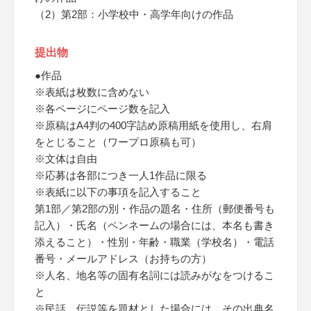
（2）第2部：小学校中・高学年向けの作品
提出物
●作品
※表紙は枚数に含めない
※各ページにページ数を記入
※原稿はA4判の400字詰め原稿用紙を使用し、右肩
をとじること（ワープロ原稿も可）
※文体は自由
※応募は各部につき一人1作品に限る
※表紙に以下の事項を記入すること
第1部／第2部の別・作品の題名・住所（郵便番号も
記入）・氏名（ペンネームの場合には、本名も書き
添えること）・性別・年齢・職業（学校名）・電話
番号・メールアドレス（お持ちの方）
※人名、地名等の固有名詞には読みがなをつけるこ
と
※民話、伝説等を題材とした場合には、その出典名