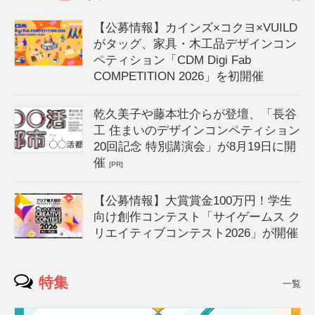
【公募情報】カインズ×コクヨ×VUILD
がタッグ、家具・木工品デザインコン
ペティション「CDM Digi Fab
COMPETITION 2026」を初開催
乾久美子や藤本壮介らが登壇、「長谷
工 住まいのデザインコンペティション
20回記念 特別講演会」が8月19日に開
催
[PR]
【公募情報】大賞賞金100万円！学生
向け創作コンテスト「サイゲームス ク
リエイティブコンテスト2026」が開催
特集
一覧