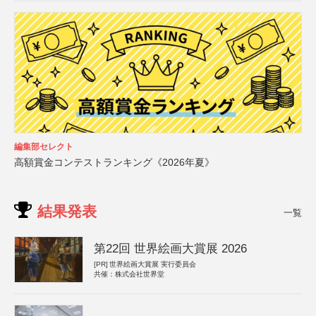
編集部セレクト
高額賞金コンテストランキング《2026年夏》
結果発表
一覧
第22回 世界絵画大賞展 2026
[PR]
世界絵画大賞展 実行委員会
共催：株式会社世界堂