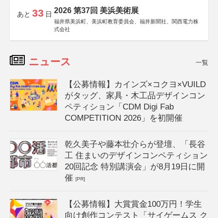
2026 第37回 美浜美術展
33
あと
日
福井県美浜町、美浜町教育委員会、福井新聞社、関西電力株
式会社
ニュース
一覧
【公募情報】カインズ×コクヨ×VUILD
がタッグ、家具・木工品デザインコン
ペティション「CDM Digi Fab
COMPETITION 2026」を初開催
乾久美子や藤本壮介らが登壇、「長谷
工 住まいのデザインコンペティション
20回記念 特別講演会」が8月19日に開
催
[PR]
【公募情報】大賞賞金100万円！学生
向け創作コンテスト「サイゲームス ク