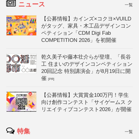
ニュース
一覧
【公募情報】カインズ×コクヨ×VUILD
がタッグ、家具・木工品デザインコン
ペティション「CDM Digi Fab
COMPETITION 2026」を初開催
乾久美子や藤本壮介らが登壇、「長谷
工 住まいのデザインコンペティション
20回記念 特別講演会」が8月19日に開
催
[PR]
【公募情報】大賞賞金100万円！学生
向け創作コンテスト「サイゲームス ク
リエイティブコンテスト2026」が開催
特集
一覧