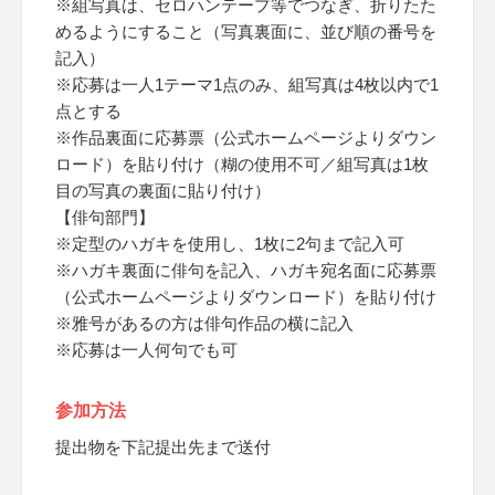
※組写真は、セロハンテープ等でつなぎ、折りたた
めるようにすること（写真裏面に、並び順の番号を
記入）
※応募は一人1テーマ1点のみ、組写真は4枚以内で1
点とする
※作品裏面に応募票（公式ホームページよりダウン
ロード）を貼り付け（糊の使用不可／組写真は1枚
目の写真の裏面に貼り付け）
【俳句部門】
※定型のハガキを使用し、1枚に2句まで記入可
※ハガキ裏面に俳句を記入、ハガキ宛名面に応募票
（公式ホームページよりダウンロード）を貼り付け
※雅号があるの方は俳句作品の横に記入
※応募は一人何句でも可
参加方法
提出物を下記提出先まで送付