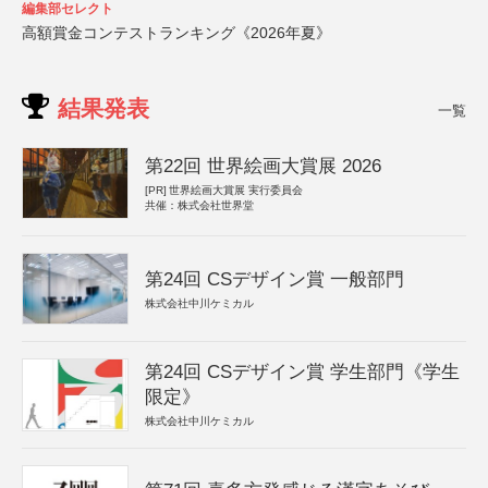
編集部セレクト
高額賞金コンテストランキング《2026年夏》
結果発表
一覧
第22回 世界絵画大賞展 2026
[PR]
世界絵画大賞展 実行委員会
共催：株式会社世界堂
第24回 CSデザイン賞 一般部門
株式会社中川ケミカル
第24回 CSデザイン賞 学生部門《学生
限定》
株式会社中川ケミカル