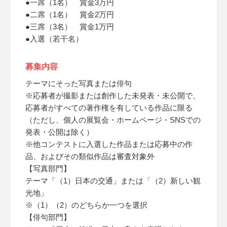
●一席（1名） 賞金3万円
●二席（1名） 賞金2万円
●三席（3名） 賞金1万円
●入選（若干名）
募集内容
テーマにそった写真または俳句
※応募者が撮影または創作した未発表・未公開で、
応募者がすべての著作権を有している作品に限る
（ただし、個人の展覧会・ホームページ・SNSでの
発表・公開は除く）
※他コンテストに入選した作品または応募中の作
品、およびその類似作品は審査対象外
【写真部門】
テーマ「（1）日本の交通」または「（2）新しい観
光地」
※（1）（2）のどちらか一つを選択
【俳句部門】