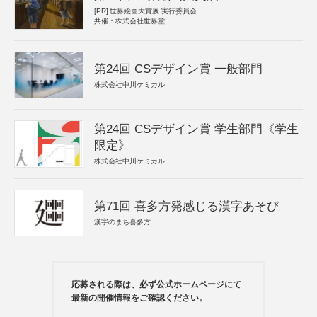
[PR]
世界絵画大賞展 実行委員会
共催：株式会社世界堂
第24回 CSデザイン賞 一般部門
株式会社中川ケミカル
第24回 CSデザイン賞 学生部門《学生
限定》
株式会社中川ケミカル
第71回 喜多方発感じる漢字あそび
漢字のまち喜多方
応募される際は、必ず公式ホームページにて
最新の開催情報をご確認ください。