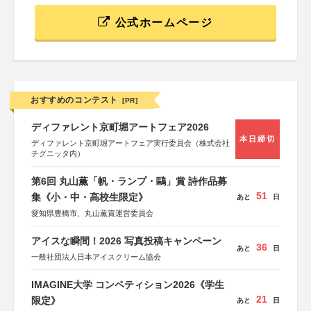
公式ホームページ
おすすめのコンテスト
[PR]
ディファレント京町堀アートフェア2026
本日締切
ディファレント京町堀アートフェア実行委員会（株式会社
チグニッタ内）
第6回 丸山薫「帆・ランプ・鷗」賞 詩作品募
51
集《小・中・高校生限定》
あと
日
愛知県豊橋市、丸山薫賞運営委員会
アイスな瞬間！2026 写真投稿キャンペーン
36
あと
日
一般社団法人日本アイスクリーム協会
IMAGINE大学 コンペティション2026《学生
21
限定》
あと
日