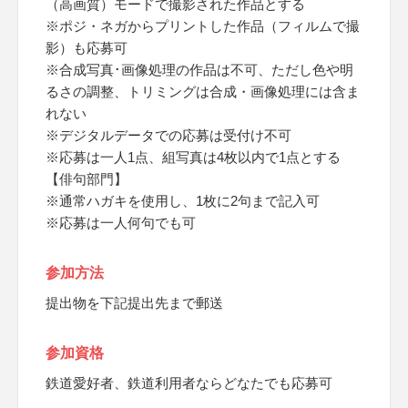
（高画質）モードで撮影された作品とする
※ポジ・ネガからプリントした作品（フィルムで撮
影）も応募可
※合成写真･画像処理の作品は不可、ただし色や明
るさの調整、トリミングは合成・画像処理には含ま
れない
※デジタルデータでの応募は受付け不可
※応募は一人1点、組写真は4枚以内で1点とする
【俳句部門】
※通常ハガキを使用し、1枚に2句まで記入可
※応募は一人何句でも可
参加方法
提出物を下記提出先まで郵送
参加資格
鉄道愛好者、鉄道利用者ならどなたでも応募可