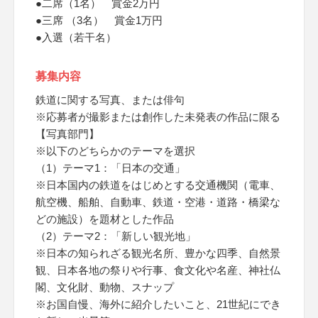
●二席（1名） 賞金2万円
●三席 （3名） 賞金1万円
●入選（若干名）
募集内容
鉄道に関する写真、または俳句
※応募者が撮影または創作した未発表の作品に限る
【写真部門】
※以下のどちらかのテーマを選択
（1）テーマ1：「日本の交通」
※日本国内の鉄道をはじめとする交通機関（電車、
航空機、船舶、自動車、鉄道・空港・道路・橋梁な
どの施設）を題材とした作品
（2）テーマ2：「新しい観光地」
※日本の知られざる観光名所、豊かな四季、自然景
観、日本各地の祭りや行事、食文化や名産、神社仏
閣、文化財、動物、スナップ
※お国自慢、海外に紹介したいこと、21世紀にでき