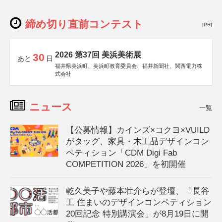
締め切り直前コンテスト
[PR]
2026 第37回 美浜美術展
30
あと
日
福井県美浜町、美浜町教育委員会、福井新聞社、関西電力株
式会社
ニュース
一覧
【公募情報】カインズ×コクヨ×VUILD
がタッグ、家具・木工品デザインコン
ペティション「CDM Digi Fab
COMPETITION 2026」を初開催
乾久美子や藤本壮介らが登壇、「長谷
工 住まいのデザインコンペティション
20回記念 特別講演会」が8月19日に開