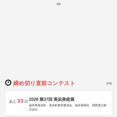
PR
締め切り直前コンテスト
[PR]
2026 第37回 美浜美術展
33
あと
日
福井県美浜町、美浜町教育委員会、福井新聞社、関西電力株
式会社