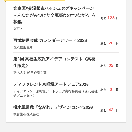
文京区×交流都市ハッシュタグキャンペーン
～あなたがみつけた交流都市の“つながる”を
128
あと
日
募集～
文京区
西武信用金庫 カレンダーアワード 2026
26
あと
日
西武信用金庫
第3回 高校生広報アイデアコンテスト《高校
32
生限定》
あと
日
嘉悦大学 経営経済学部
ディファレント京町堀アートフェア2026
3
あと
日
ディファレント京町堀アートフェア実行委員会（株式会社
チグニッタ内）
撥水風呂敷『ながれ』デザインコンペ2026
43
あと
日
朝倉染布株式会社