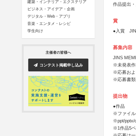
建築・インテリア・エクステリア
作品提出・
ビジネス・アイデア・企画
デジタル・Web・アプリ
賞
音楽・エンタメ・レシピ
●入賞 JIN
学生向け
募集内容
主催者の皆様へ
JINS 
※未発表作
コンテスト掲載申し込み
※応募およ
※応募書類
提出物
●作品
※ファイル
※ppt/pptx
※1作品5
※応募は一