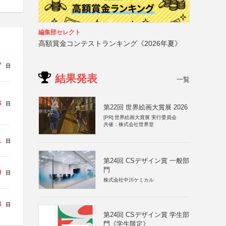
編集部セレクト
高額賞金コンテストランキング《2026年夏》
7
日
結果発表
一覧
6
日
第22回 世界絵画大賞展 2026
[PR]
世界絵画大賞展 実行委員会
共催：株式会社世界堂
1
日
第24回 CSデザイン賞 一般部
門
0
日
株式会社中川ケミカル
3
日
第24回 CSデザイン賞 学生部
門《学生限定》