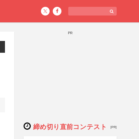
PR
締め切り直前コンテスト
[PR]