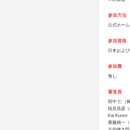
参加方法
公式ホーム
参加資格
日本および
参加費
無し
審査員
田中 仁（
稲見昌彦（
Kai Ku
齋藤精一（
志伯健太郎