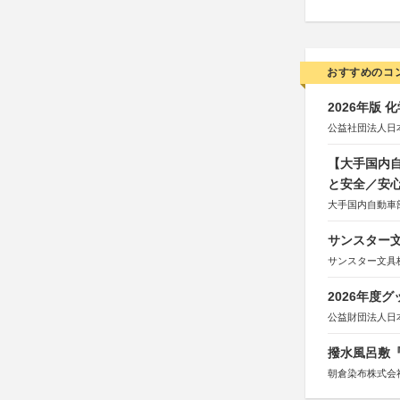
おすすめのコ
2026年版
公益社団法人日
【大手国内自
と安全／安
大手国内自動車部
サンスター文
サンスター文具
2026年度
公益財団法人日
撥水風呂敷『
朝倉染布株式会