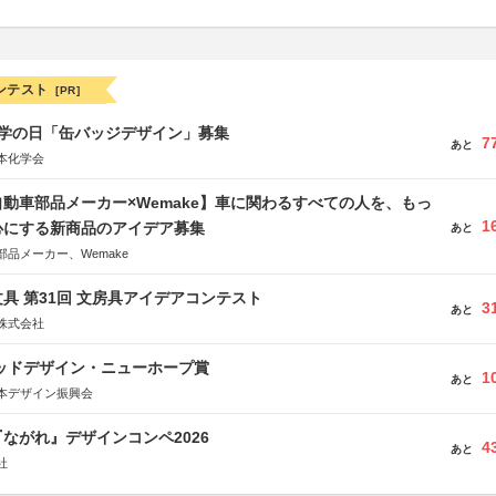
ンテスト
[PR]
 化学の日「缶バッジデザイン」募集
7
あと
本化学会
動車部品メーカー×Wemake】車に関わるすべての人を、もっ
1
心にする新商品のアイデア募集
あと
品メーカー、Wemake
具 第31回 文房具アイデアコンテスト
3
あと
株式会社
グッドデザイン・ニューホープ賞
1
あと
本デザイン振興会
ながれ』デザインコンペ2026
4
あと
社