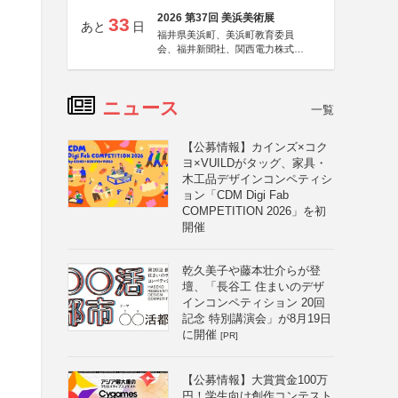
2026 第37回 美浜美術展
33
あと
日
福井県美浜町、美浜町教育委員
会、福井新聞社、関西電力株式会
社
ニュース
一覧
【公募情報】カインズ×コク
ヨ×VUILDがタッグ、家具・
木工品デザインコンペティシ
ョン「CDM Digi Fab
COMPETITION 2026」を初
開催
乾久美子や藤本壮介らが登
壇、「長谷工 住まいのデザ
インコンペティション 20回
記念 特別講演会」が8月19日
に開催
[PR]
【公募情報】大賞賞金100万
円！学生向け創作コンテスト