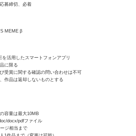
応募締切、必着
S MEME β
MEMEを活用したスマートフォンアプリ
品に限る
び受賞に関する確認の問い合わせは不可
、作品は返却しないものとする
の容量は最大10MB
/doc/docx/pdfファイル
ページ相当まで
人1作品まで（変更は可能）