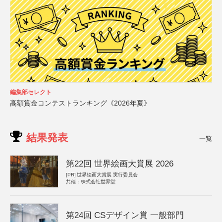
編集部セレクト
高額賞金コンテストランキング《2026年夏》
結果発表
一覧
第22回 世界絵画大賞展 2026
[PR]
世界絵画大賞展 実行委員会
共催：株式会社世界堂
第24回 CSデザイン賞 一般部門