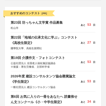
おすすめのコンテスト
[PR]
第23回 坊っちゃん文学賞 作品募集
53
あと
日
松山市
第22回「地域の伝承文化に学ぶ」コンテスト
27
《高校生限定》
あと
日
國學院大學、高校生新聞社
第19回 介護作文・フォトコンテスト
53
あと
日
公益社団法人 全国老人福祉施設協議会
※後援：厚生労働省、文部科学省
2026年度 建設コンサルタンツ協会懸賞論文
53
《学生限定》
あと
日
一般社団法人 建設コンサルタンツ協会
第6回 お気に入りの一冊をあなたへ 読書推せ
34
ん文コンクール《小・中学生限定》
あと
日