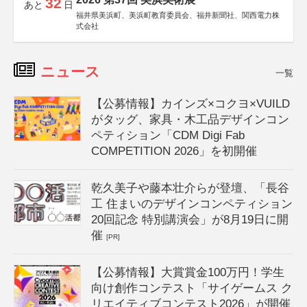
32
あと
日
福井県美浜町、美浜町教育委員会、福井新聞社、関西電力株
式会社
ニュース
一覧
【公募情報】カインズ×コクヨ×VUILD
がタッグ、家具・木工品デザインコン
ペティション「CDM Digi Fab
COMPETITION 2026」を初開催
乾久美子や藤本壮介らが登壇、「長谷
工 住まいのデザインコンペティション
20回記念 特別講演会」が8月19日に開
催
[PR]
【公募情報】大賞賞金100万円！学生
向け創作コンテスト「サイゲームス ク
リエイティブコンテスト2026」が開催