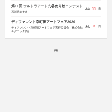
第11回 ウルトラアート九谷ぬり絵コンテスト
55
あと
日
石川県能美市
ディファレント京町堀アートフェア2026
3
あと
日
ディファレント京町堀アートフェア実行委員会（株式会社
チグニッタ内）
PR