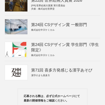
第22回 世界絵画大賞展 2026
[PR]
世界絵画大賞展 実行委員会
共催：株式会社世界堂
第24回 CSデザイン賞 一般部門
株式会社中川ケミカル
第24回 CSデザイン賞 学生部門《学生
限定》
株式会社中川ケミカル
第71回 喜多方発感じる漢字あそび
漢字のまち喜多方
応募される際は、必ず公式ホームページにて
最新の開催情報をご確認ください。