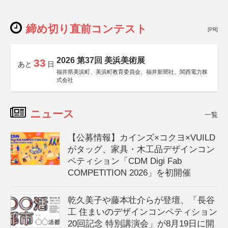
締め切り直前コンテスト
[PR]
2026 第37回 美浜美術展
33
あと
日
福井県美浜町、美浜町教育委員会、福井新聞社、関西電力株
式会社
ニュース
一覧
【公募情報】カインズ×コクヨ×VUILD
がタッグ、家具・木工品デザインコン
ペティション「CDM Digi Fab
COMPETITION 2026」を初開催
乾久美子や藤本壮介らが登壇、「長谷
工 住まいのデザインコンペティション
20回記念 特別講演会」が8月19日に開