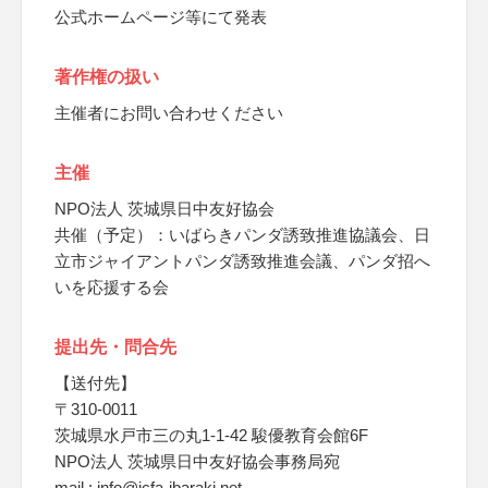
公式ホームページ等にて発表
著作権の扱い
主催者にお問い合わせください
主催
NPO法人 茨城県日中友好協会
共催（予定）：いばらきパンダ誘致推進協議会、日
立市ジャイアントパンダ誘致推進会議、パンダ招へ
いを応援する会
提出先・問合先
【送付先】
〒310-0011
茨城県水戸市三の丸1-1-42 駿優教育会館6F
NPO法人 茨城県日中友好協会事務局宛
mail : info@jcfa-ibaraki.net