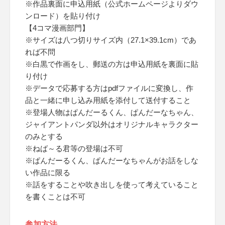
※作品裏面に申込用紙（公式ホームページよりダウ
ンロード）を貼り付け
【4コマ漫画部門】
※サイズは八つ切りサイズ内（27.1×39.1cm）であ
れば不問
※白黒で作画をし、郵送の方は申込用紙を裏面に貼
り付け
※データで応募する方はpdfファイルに変換し、作
品と一緒に申し込み用紙を添付して送付すること
※登場人物はぱんだーるくん、ぱんだーなちゃん、
ジャイアントパンダ以外はオリジナルキャラクター
のみとする
※ねば～る君等の登場は不可
※ぱんだーるくん、ぱんだーなちゃんがお話をしな
い作品に限る
※話をすることや吹き出しを使って考えていること
を書くことは不可
参加方法