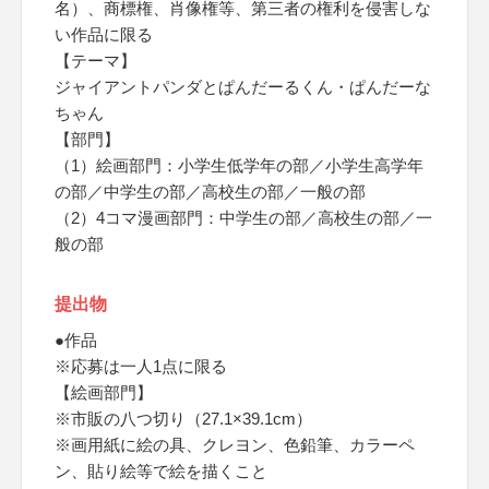
名）、商標権、肖像権等、第三者の権利を侵害しな
い作品に限る
【テーマ】
ジャイアントパンダとぱんだーるくん・ぱんだーな
ちゃん
【部門】
（1）絵画部門：小学生低学年の部／小学生高学年
の部／中学生の部／高校生の部／一般の部
（2）4コマ漫画部門：中学生の部／高校生の部／一
般の部
提出物
●作品
※応募は一人1点に限る
【絵画部門】
※市販の八つ切り（27.1×39.1cm）
※画用紙に絵の具、クレヨン、色鉛筆、カラーペ
ン、貼り絵等で絵を描くこと