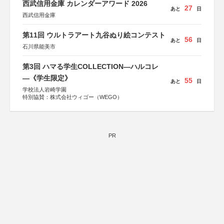
西武信用金庫 カレンダーアワード 2026
27
あと
日
西武信用金庫
第11回 ウルトラアート九谷ぬり絵コンテスト
56
あと
日
石川県能美市
第3回 ハマる学生COLLECTION―ハルコレ
―《学生限定》
55
あと
日
学校法人岩崎学園
特別協賛：株式会社ウィゴー（WEGO）
PR