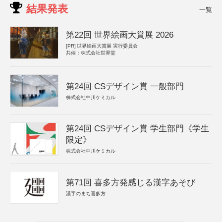
結果発表
一覧
第22回 世界絵画大賞展 2026
[PR]
世界絵画大賞展 実行委員会
共催：株式会社世界堂
第24回 CSデザイン賞 一般部門
株式会社中川ケミカル
第24回 CSデザイン賞 学生部門《学生
限定》
株式会社中川ケミカル
第71回 喜多方発感じる漢字あそび
漢字のまち喜多方