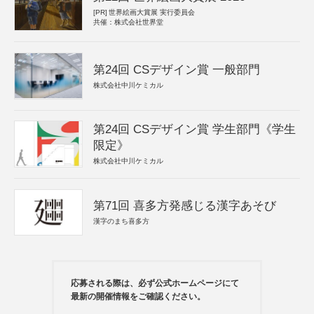
[PR]
世界絵画大賞展 実行委員会
共催：株式会社世界堂
第24回 CSデザイン賞 一般部門
株式会社中川ケミカル
第24回 CSデザイン賞 学生部門《学生
限定》
株式会社中川ケミカル
第71回 喜多方発感じる漢字あそび
漢字のまち喜多方
応募される際は、必ず公式ホームページにて
最新の開催情報をご確認ください。