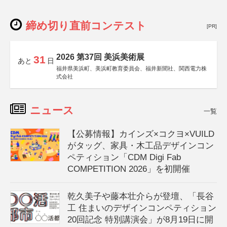
締め切り直前コンテスト
[PR]
2026 第37回 美浜美術展
31
あと
日
福井県美浜町、美浜町教育委員会、福井新聞社、関西電力株
式会社
ニュース
一覧
【公募情報】カインズ×コクヨ×VUILD
がタッグ、家具・木工品デザインコン
ペティション「CDM Digi Fab
COMPETITION 2026」を初開催
乾久美子や藤本壮介らが登壇、「長谷
工 住まいのデザインコンペティション
20回記念 特別講演会」が8月19日に開