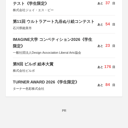
37
テスト《学生限定》
あと
日
株式会社ジェイ・エス・ビー
第11回 ウルトラアート九谷ぬり絵コンテスト
54
あと
日
石川県能美市
IMAGINE大学 コンペティション2026《学生
23
限定》
あと
日
一般社団法人Design Association Liberal Arts協会
第9回 ビルボ 絵本大賞
176
あと
日
株式会社ビルボ
TURNER AWARD 2026《学生限定》
84
あと
日
ターナー色彩株式会社
PR