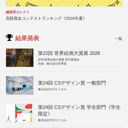
編集部セレクト
高額賞金コンテストランキング《2026年夏》
結果発表
一覧
第22回 世界絵画大賞展 2026
[PR]
世界絵画大賞展 実行委員会
共催：株式会社世界堂
第24回 CSデザイン賞 一般部門
株式会社中川ケミカル
第24回 CSデザイン賞 学生部門《学生
限定》
株式会社中川ケミカル