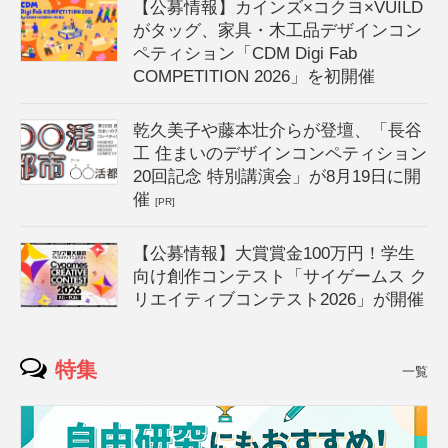
【公募情報】カインズ×コクヨ×VUILD
がタッグ、家具・木工品デザインコン
ペティション「CDM Digi Fab
COMPETITION 2026」を初開催
乾久美子や藤本壮介らが登壇、「長谷
工 住まいのデザインコンペティション
20回記念 特別講演会」が8月19日に開
催
[PR]
【公募情報】大賞賞金100万円！学生
向け創作コンテスト「サイゲームス ク
リエイティブコンテスト2026」が開催
特集
一覧