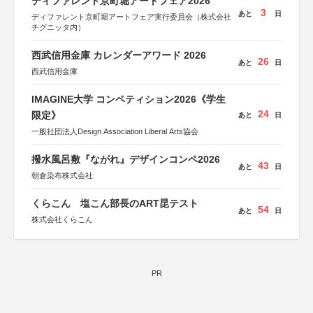
ディファレント京町堀アートフェア2026
3
あと
日
ディファレント京町堀アートフェア実行委員会（株式会社
チグニッタ内）
西武信用金庫 カレンダーアワード 2026
26
あと
日
西武信用金庫
IMAGINE大学 コンペティション2026《学生
24
限定》
あと
日
一般社団法人Design Association Liberal Arts協会
撥水風呂敷『ながれ』デザインコンペ2026
43
あと
日
朝倉染布株式会社
くらこん 塩こん部長のART昆テスト
54
あと
日
株式会社くらこん
PR