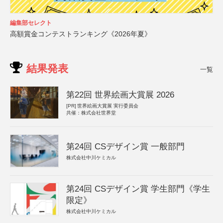
編集部セレクト
高額賞金コンテストランキング《2026年夏》
結果発表
一覧
第22回 世界絵画大賞展 2026
[PR]
世界絵画大賞展 実行委員会
共催：株式会社世界堂
第24回 CSデザイン賞 一般部門
株式会社中川ケミカル
第24回 CSデザイン賞 学生部門《学生
限定》
株式会社中川ケミカル