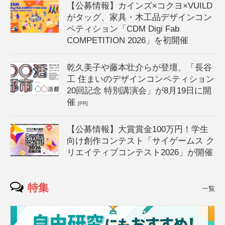
【公募情報】カインズ×コクヨ×VUILD
がタッグ、家具・木工品デザインコン
ペティション「CDM Digi Fab
COMPETITION 2026」を初開催
乾久美子や藤本壮介らが登壇、「長谷
工 住まいのデザインコンペティション
20回記念 特別講演会」が8月19日に開
催
[PR]
【公募情報】大賞賞金100万円！学生
向け創作コンテスト「サイゲームス ク
リエイティブコンテスト2026」が開催
特集
一覧