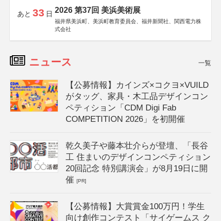
2026 第37回 美浜美術展
33
あと
日
福井県美浜町、美浜町教育委員会、福井新聞社、関西電力株
式会社
ニュース
一覧
【公募情報】カインズ×コクヨ×VUILD
がタッグ、家具・木工品デザインコン
ペティション「CDM Digi Fab
COMPETITION 2026」を初開催
乾久美子や藤本壮介らが登壇、「長谷
工 住まいのデザインコンペティション
20回記念 特別講演会」が8月19日に開
催
[PR]
【公募情報】大賞賞金100万円！学生
向け創作コンテスト「サイゲームス ク