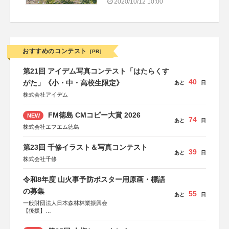
2020/10/12 10:00
おすすめのコンテスト
[PR]
第21回 アイデム写真コンテスト「はたらくす
40
がた」《小・中・高校生限定》
あと
日
株式会社アイデム
FM徳島 CMコピー大賞 2026
NEW
74
あと
日
株式会社エフエム徳島
第23回 千修イラスト＆写真コンテスト
39
あと
日
株式会社千修
令和8年度 山火事予防ポスター用原画・標語
の募集
55
あと
日
一般財団法人日本森林林業振興会
【後援】
総務省消防庁、文部科学省、林野庁、全国森林組合連合
会、森林火災対策協会