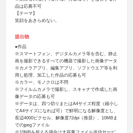
品は応募不可
【テーマ】
笑顔をあきらめない。
提出物
●作品
※スマートフォン、デジタルカメラ等を含む、静止
画を撮影できるすべての機器で撮影した画像データ
※カメラアプリ、編集アプリ、ソフトウエア等を利
用し処理、加工した作品の応募も可
※カラー、モノクロは不問
※フイルムカメラで撮影し、スキャナで作成した画
像データの応募も可
※データは、四つ切りまたはA4サイズ程度（縮小し
てA4サイズになれば可）で鮮明になる解像度とし、
長辺4000ピクセル、解像度72dpi（推奨）、10MBま
でのjpegファイル
※10MBを超える場合は大容量ファイル送信サービ