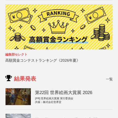
編集部セレクト
高額賞金コンテストランキング《2026年夏》
結果発表
一覧
第22回 世界絵画大賞展 2026
[PR]
世界絵画大賞展 実行委員会
共催：株式会社世界堂