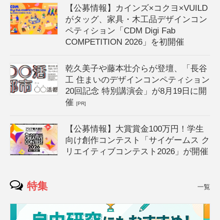
【公募情報】カインズ×コクヨ×VUILD
がタッグ、家具・木工品デザインコン
ペティション「CDM Digi Fab
COMPETITION 2026」を初開催
乾久美子や藤本壮介らが登壇、「長谷
工 住まいのデザインコンペティション
20回記念 特別講演会」が8月19日に開
催
[PR]
【公募情報】大賞賞金100万円！学生
向け創作コンテスト「サイゲームス ク
リエイティブコンテスト2026」が開催
特集
一覧