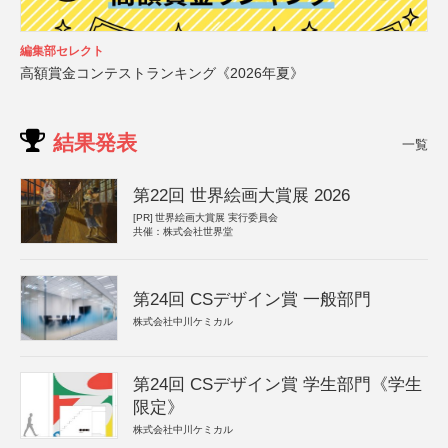
編集部セレクト
高額賞金コンテストランキング《2026年夏》
結果発表
一覧
第22回 世界絵画大賞展 2026
[PR]
世界絵画大賞展 実行委員会
共催：株式会社世界堂
第24回 CSデザイン賞 一般部門
株式会社中川ケミカル
第24回 CSデザイン賞 学生部門《学生
限定》
株式会社中川ケミカル