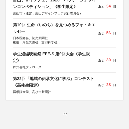
富山デザインフェア 2026「パッケージデザイ
34
ンコンペティション」《学生限定》
あと
日
富山市（運営：富山デザインフェア実行委員会）
第10回 生命（いのち）を見つめるフォト＆エ
ッセー
56
あと
日
日本医師会、読売新聞社
後援：厚生労働省、文部科学省
協賛：東京海上日動火災保険株式会社、東京海上日動あん
しん生命保険株式会社
学生短編映画祭 FFF-S 第9回大会《学生限
30
定》
あと
日
株式会社フェローズ
第22回「地域の伝承文化に学ぶ」コンテスト
28
《高校生限定》
あと
日
國學院大學、高校生新聞社
PR