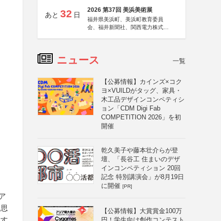
2026 第37回 美浜美術展
32
あと
日
福井県美浜町、美浜町教育委員
会、福井新聞社、関西電力株式会
社
ニュース
一覧
【公募情報】カインズ×コク
ヨ×VUILDがタッグ、家具・
木工品デザインコンペティシ
ョン「CDM Digi Fab
COMPETITION 2026」を初
開催
乾久美子や藤本壮介らが登
壇、「長谷工 住まいのデザ
インコンペティション 20回
記念 特別講演会」が8月19日
に開催
[PR]
ア
と思
【公募情報】大賞賞金100万
記す
円！学生向け創作コンテスト