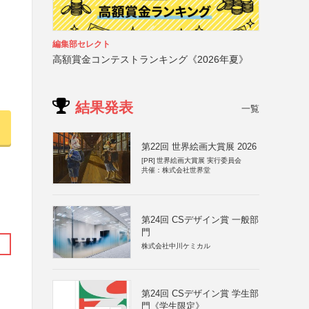
編集部セレクト
高額賞金コンテストランキング《2026年夏》
結果発表
一覧
第22回 世界絵画大賞展 2026
[PR]
世界絵画大賞展 実行委員会
共催：株式会社世界堂
第24回 CSデザイン賞 一般部
門
株式会社中川ケミカル
第24回 CSデザイン賞 学生部
門《学生限定》