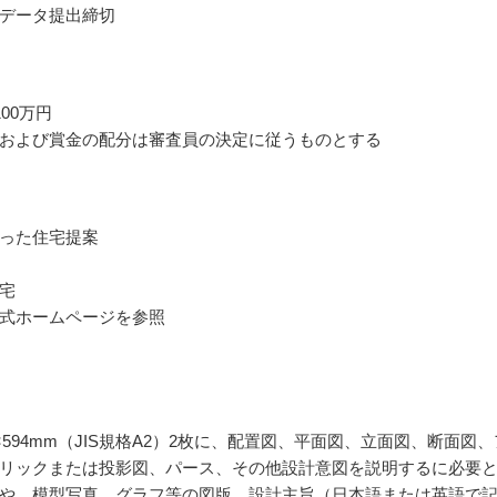
データ提出締切
00万円
および賞金の配分は審査員の決定に従うものとする
った住宅提案
宅
式ホームページを参照
0×594mm（JIS規格A2）2枚に、配置図、平面図、立面図、断面図、
リックまたは投影図、パース、その他設計意図を説明するに必要
や、模型写真、グラフ等の図版、設計主旨（日本語または英語で