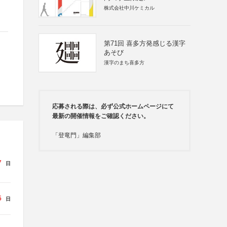
株式会社中川ケミカル
第71回 喜多方発感じる漢字
あそび
漢字のまち喜多方
応募される際は、必ず公式ホームページにて
最新の開催情報をご確認ください。
「登竜門」編集部
7
日
5
日