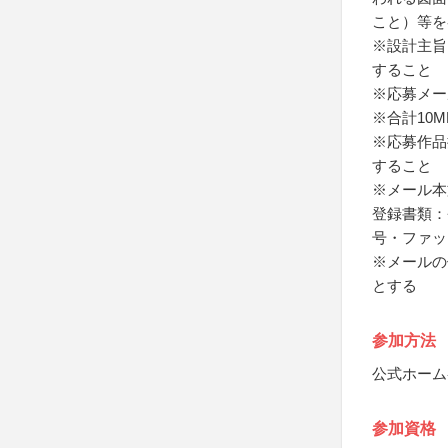
こと）等を
※設計主旨
すること
※応募メー
※合計10
※応募作品
すること
※メール本
登録書類：
号・ファッ
※メールの
とする
参加方法
公式ホーム
参加資格