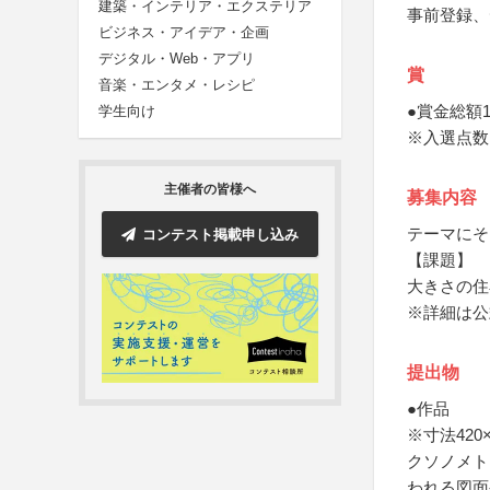
建築・インテリア・エクステリア
事前登録、
ビジネス・アイデア・企画
デジタル・Web・アプリ
賞
音楽・エンタメ・レシピ
●賞金総額1
学生向け
※入選点数
主催者の皆様へ
募集内容
テーマにそ
コンテスト掲載申し込み
【課題】
大きさの住
※詳細は公
提出物
●作品
※寸法42
クソノメト
われる図面