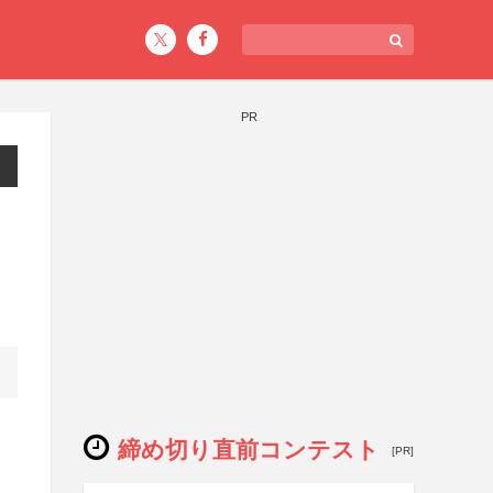
PR
締め切り直前コンテスト
[PR]