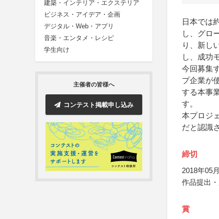
建築・インテリア・エクステリア
ビジネス・アイデア・企画
日本では
デジタル・Web・アプリ
し、グロ
音楽・エンタメ・レシピ
り、新しい
学生向け
し、成功
今回募集す
プ企業が
主催者の皆様へ
する本事
す。
コンテスト掲載申し込み
本プロジェ
だと認識
締切
2018年05月
作品提出・
賞