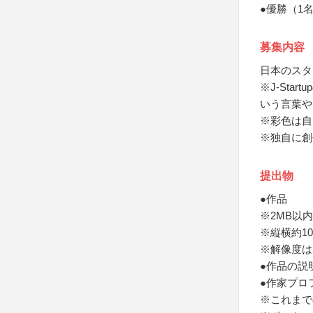
●優勝（1名
募集内容
日本のスタ
※J-Sta
いう言葉や
※彩色は自
※独自に創
提出物
●作品
※2MB以内の
※縦横約1
※解像度は3
●作品の説
●作家プロ
※これまで