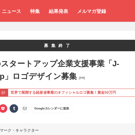
ニュース
特集
結果発表
メルマガ登録
募集終了
スタートアップ企業支援事業「J-
rtup」ロゴデザイン募集
[PR]
ト
世界で展開する経産省事業のオフィシャルロゴ募集！賞金50万円
Googleカレンダーに追加
マーク・キャラクター