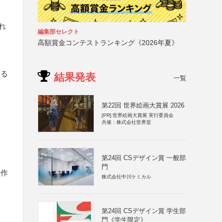
れ
編集部セレクト
高額賞金コンテストランキング《2026年夏》
する
結果発表
一覧
第22回 世界絵画大賞展 2026
[PR]
世界絵画大賞展 実行委員会
共催：株式会社世界堂
第24回 CSデザイン賞 一般部
門
著作
株式会社中川ケミカル
第24回 CSデザイン賞 学生部
門《学生限定》