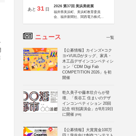
2026 第37回 美浜美術展
31
あと
日
福井県美浜町、美浜町教育委員
会、福井新聞社、関西電力株式会
社
ニュース
一覧
ッ
開
【公募情報】カインズ×コク
ヨ×VUILDがタッグ、家具・
ま
木工品デザインコンペティシ
ョン「CDM Digi Fab
ト
COMPETITION 2026」を初
開催
乾久美子や藤本壮介らが登
壇、「長谷工 住まいのデザ
インコンペティション 20回
記念 特別講演会」が8月19日
に開催
[PR]
【公募情報】大賞賞金100万
円！学生向け創作コンテスト