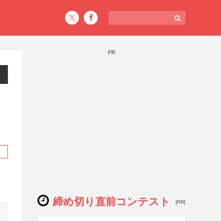
PR
締め切り直前コンテスト
[PR]