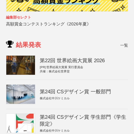
編集部セレクト
高額賞金コンテストランキング《2026年夏》
結果発表
一覧
第22回 世界絵画大賞展 2026
[PR]
世界絵画大賞展 実行委員会
共催：株式会社世界堂
第24回 CSデザイン賞 一般部門
株式会社中川ケミカル
第24回 CSデザイン賞 学生部門《学生
限定》
株式会社中川ケミカル