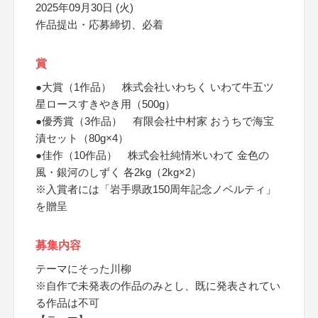
2025年09月30日 (火)
作品提出・応募締切、必着
賞
●大賞（1作品） 株式会社いわちく いわて牛五ツ
星ロースすきやき用（500g）
●優秀賞（3作品） 有限会社中村家 おうちで海宝
漬セット（80g×4）
●佳作（10作品） 株式会社純情米いわて 金色の
風・銀河のしずく 各2kg（2kg×2）
※入賞者には「岩手県政150周年記念ノベルティ」
を贈呈
募集内容
テーマにそった川柳
※自作で未発表の作品のみとし、既に発表されてい
る作品は不可