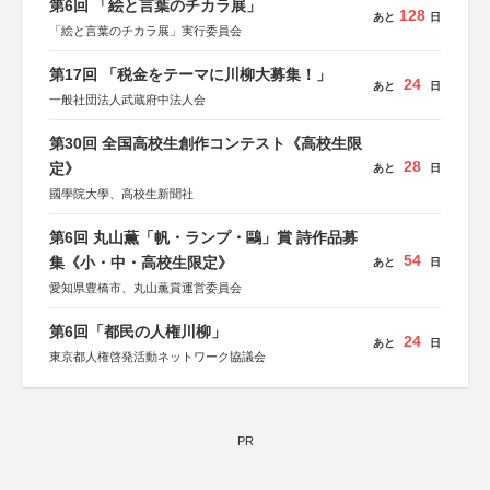
第6回 「絵と言葉のチカラ展」
128
あと
日
「絵と言葉のチカラ展」実行委員会
第17回 「税金をテーマに川柳大募集！」
24
あと
日
一般社団法人武蔵府中法人会
第30回 全国高校生創作コンテスト《高校生限
28
定》
あと
日
國學院大學、高校生新聞社
第6回 丸山薫「帆・ランプ・鷗」賞 詩作品募
54
集《小・中・高校生限定》
あと
日
愛知県豊橋市、丸山薫賞運営委員会
第6回「都民の人権川柳」
24
あと
日
東京都人権啓発活動ネットワーク協議会
PR