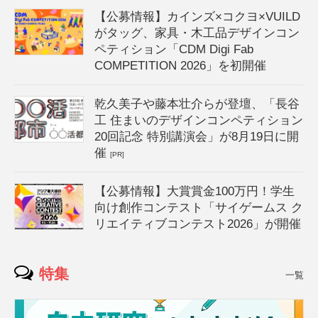
【公募情報】カインズ×コクヨ×VUILD
がタッグ、家具・木工品デザインコン
ペティション「CDM Digi Fab
COMPETITION 2026」を初開催
乾久美子や藤本壮介らが登壇、「長谷
工 住まいのデザインコンペティション
20回記念 特別講演会」が8月19日に開
催
[PR]
【公募情報】大賞賞金100万円！学生
向け創作コンテスト「サイゲームス ク
リエイティブコンテスト2026」が開催
特集
一覧