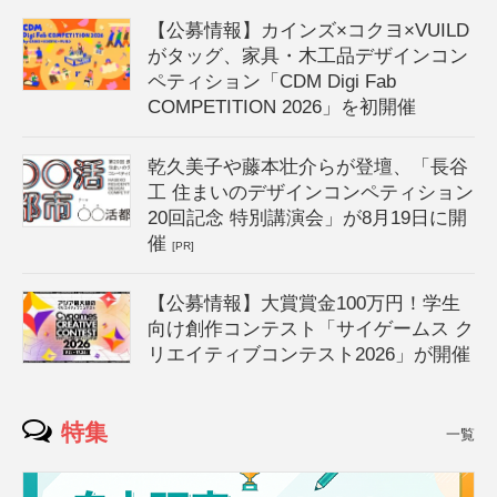
【公募情報】カインズ×コクヨ×VUILD
がタッグ、家具・木工品デザインコン
ペティション「CDM Digi Fab
COMPETITION 2026」を初開催
乾久美子や藤本壮介らが登壇、「長谷
工 住まいのデザインコンペティション
20回記念 特別講演会」が8月19日に開
催
[PR]
【公募情報】大賞賞金100万円！学生
向け創作コンテスト「サイゲームス ク
リエイティブコンテスト2026」が開催
特集
一覧