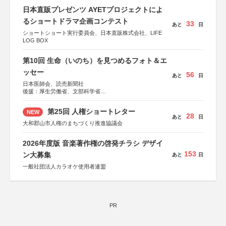
日本直販プレゼンツ AYETプロジェクトによ
るショートドラマ企画コンテスト
33
あと
日
ショートショート実行委員会、日本直販株式会社、LIFE
LOG BOX
第10回 生命（いのち）を見つめるフォト＆エ
ッセー
56
あと
日
日本医師会、読売新聞社
後援：厚生労働省、文部科学省
協賛：東京海上日動火災保険株式会社、東京海上日動あん
しん生命保険株式会社
第25回 人権ショートレター
NEW
28
あと
日
大和郡山市人権のまちづくり推進協議会
2026年度版 音楽著作権の啓発チラシ デザイ
153
ン大募集
あと
日
一般社団法人カラオケ使用者連盟
PR