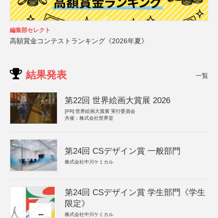
編集部セレクト
高額賞金コンテストランキング《2026年夏》
結果発表
一覧
第22回 世界絵画大賞展 2026
[PR]
世界絵画大賞展 実行委員会
共催：株式会社世界堂
第24回 CSデザイン賞 一般部門
株式会社中川ケミカル
第24回 CSデザイン賞 学生部門《学生
限定》
株式会社中川ケミカル