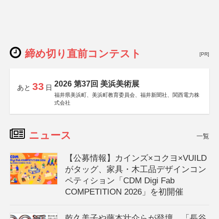
締め切り直前コンテスト
[PR]
2026 第37回 美浜美術展
33
あと
日
福井県美浜町、美浜町教育委員会、福井新聞社、関西電力株
式会社
ニュース
一覧
【公募情報】カインズ×コクヨ×VUILD
がタッグ、家具・木工品デザインコン
ペティション「CDM Digi Fab
COMPETITION 2026」を初開催
乾久美子や藤本壮介らが登壇、「長谷