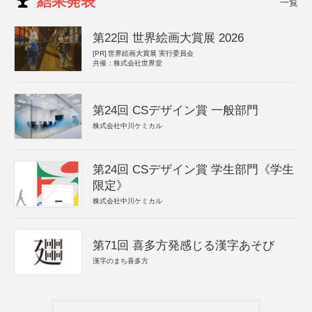
結果発表
一覧
第22回 世界絵画大賞展 2026
[PR]
世界絵画大賞展 実行委員会
共催：株式会社世界堂
第24回 CSデザイン賞 一般部門
株式会社中川ケミカル
第24回 CSデザイン賞 学生部門《学生
限定》
株式会社中川ケミカル
第71回 喜多方発感じる漢字あそび
漢字のまち喜多方