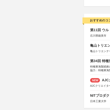
おすすめのコ
第11回 ウ
石川県能美市
亀山トリエンナ
亀山トリエンナ
第34回 特
特種東海製紙株
協力：特種東海
特別協賛：静岡
AJC
NEW
AJCクリエイ
NITプロダ
日本工業大学