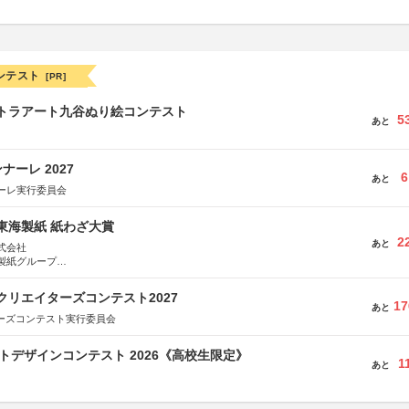
ンテスト
[PR]
ルトラアート九谷ぬり絵コンテスト
5
あと
ーレ 2027
6
あと
ーレ実行委員会
種東海製紙 紙わざ大賞
2
あと
式会社
製紙グループ
県長泉町
クリエイターズコンテスト2027
17
あと
ターズコンテスト実行委員会
クトデザインコンテスト 2026《高校生限定》
1
あと