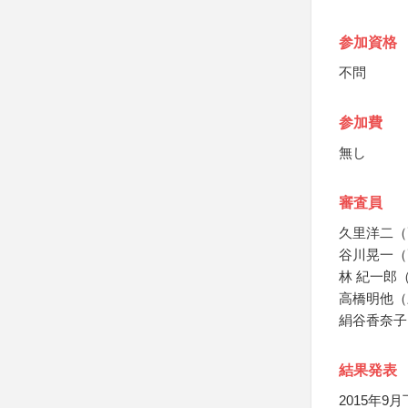
参加資格
不問
参加費
無し
審査員
久里洋二（
谷川晃一（
林 紀一郎
高橋明他（
絹谷香奈子
結果発表
2015年