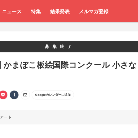
ニュース
特集
結果発表
メルマガ登録
募集終了
回 かまぼこ板絵国際コンクール 小さな
展
Googleカレンダーに追加
アート