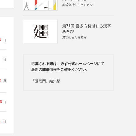
株式会社中川ケミカル
第71回 喜多方発感じる漢字
あそび
漢字のまち喜多方
3
日
日
応募される際は、必ず公式ホームページにて
最新の開催情報をご確認ください。
2
「登竜門」編集部
日
6
日
1
日