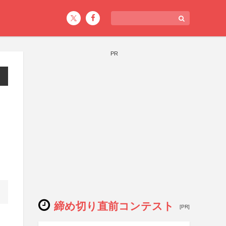
PR
締め切り直前コンテスト
[PR]