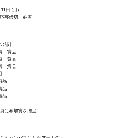
31日 (月)
応募締切、必着
の部】
賞 賞品
賞 賞品
賞 賞品
】
賞品
賞品
賞品
員に参加賞を贈呈
をキャンバスにしたアート作品