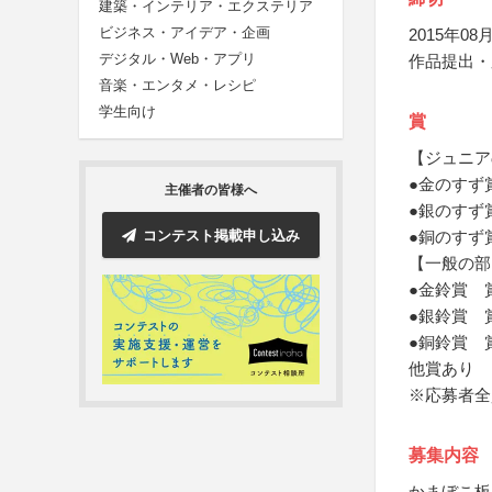
建築・インテリア・エクステリア
ビジネス・アイデア・企画
2015年08月
デジタル・Web・アプリ
作品提出・
音楽・エンタメ・レシピ
学生向け
賞
【ジュニア
●金のすず
主催者の皆様へ
●銀のすず
コンテスト掲載申し込み
●銅のすず
【一般の部
●金鈴賞 
●銀鈴賞 
●銅鈴賞 
他賞あり
※応募者全
募集内容
かまぼこ板