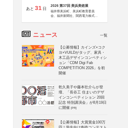
2026 第37回 美浜美術展
31
あと
日
福井県美浜町、美浜町教育委員
会、福井新聞社、関西電力株式会
社
ニュース
一覧
【公募情報】カインズ×コク
ヨ×VUILDがタッグ、家具・
木工品デザインコンペティシ
ョン「CDM Digi Fab
COMPETITION 2026」を初
開催
乾久美子や藤本壮介らが登
壇、「長谷工 住まいのデザ
インコンペティション 20回
記念 特別講演会」が8月19日
に開催
[PR]
【公募情報】大賞賞金100万
円！学生向け創作コンテスト