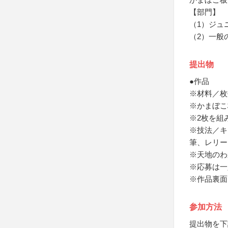
【部門】
（1）ジュ
（2）一般
提出物
●作品
※材料／枚
※かまぼこ
※2枚を組
※技法／キ
筆、レリー
※天地のわ
※応募は一
※作品裏面
参加方法
提出物を下