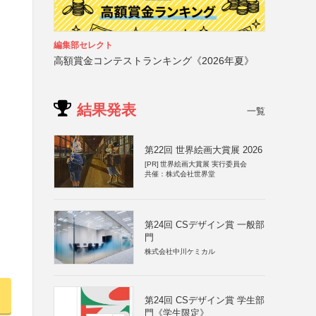
編集部セレクト
高額賞金コンテストランキング《2026年夏》
結果発表
一覧
第22回 世界絵画大賞展 2026
[PR]
世界絵画大賞展 実行委員会
共催：株式会社世界堂
第24回 CSデザイン賞 一般部
門
株式会社中川ケミカル
第24回 CSデザイン賞 学生部
門《学生限定》