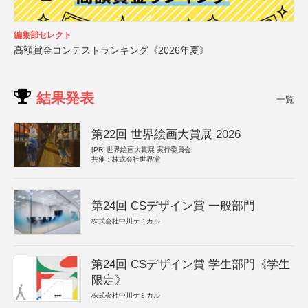
編集部セレクト
高額賞金コンテストランキング《2026年夏》
結果発表
一覧
第22回 世界絵画大賞展 2026
[PR]
世界絵画大賞展 実行委員会
共催：株式会社世界堂
第24回 CSデザイン賞 一般部門
株式会社中川ケミカル
第24回 CSデザイン賞 学生部門《学生
限定》
株式会社中川ケミカル