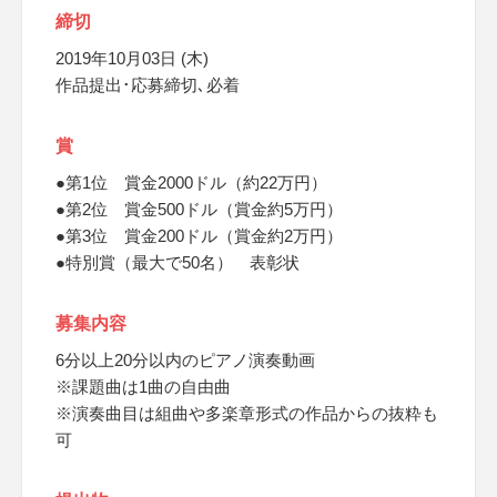
締切
2019年10月03日 (木)
作品提出･応募締切､必着
賞
●第1位 賞金2000ドル（約22万円）
●第2位 賞金500ドル（賞金約5万円）
●第3位 賞金200ドル（賞金約2万円）
●特別賞（最大で50名） 表彰状
募集内容
6分以上20分以内のピアノ演奏動画
※課題曲は1曲の自由曲
※演奏曲目は組曲や多楽章形式の作品からの抜粋も
可