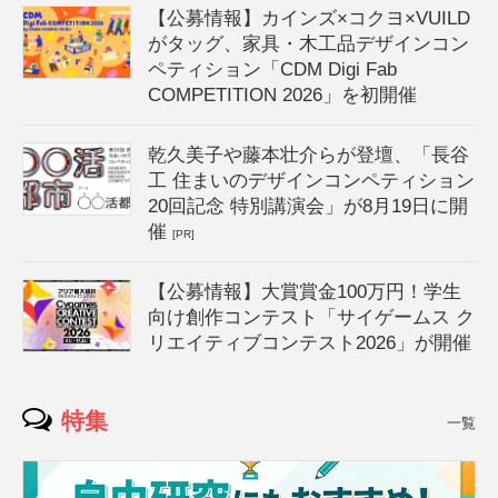
【公募情報】カインズ×コクヨ×VUILD
がタッグ、家具・木工品デザインコン
ペティション「CDM Digi Fab
COMPETITION 2026」を初開催
乾久美子や藤本壮介らが登壇、「長谷
工 住まいのデザインコンペティション
20回記念 特別講演会」が8月19日に開
催
[PR]
【公募情報】大賞賞金100万円！学生
向け創作コンテスト「サイゲームス ク
リエイティブコンテスト2026」が開催
特集
一覧