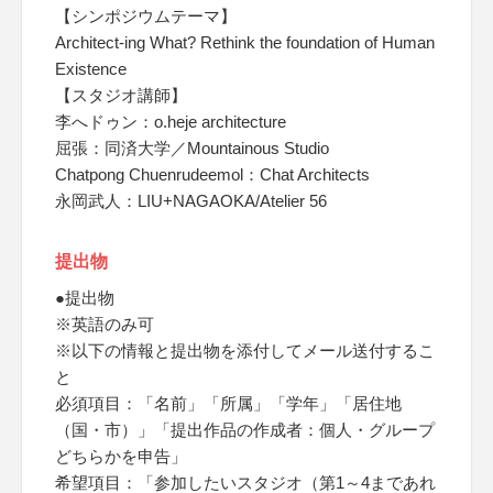
【シンポジウムテーマ】
Architect-ing What? Rethink the foundation of Human
Existence
【スタジオ講師】
李へドゥン：o.heje architecture
屈張：同済大学／Mountainous Studio
Chatpong Chuenrudeemol：Chat Architects
永岡武人：LIU+NAGAOKA/Atelier 56
提出物
●提出物
※英語のみ可
※以下の情報と提出物を添付してメール送付するこ
と
必須項目：「名前」「所属」「学年」「居住地
（国・市）」「提出作品の作成者：個人・グループ
どちらかを申告」
希望項目：「参加したいスタジオ（第1～4まであれ