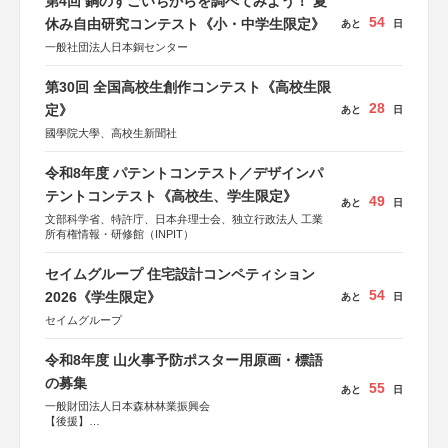
第4回 銅のすごいちからを調べてみよう！ 夏
54
休み自由研究コンテスト《小・中学生限定》
あと
日
一般社団法人日本銅センター
第30回 全国高校生創作コンテスト《高校生限
28
定》
あと
日
國學院大學、高校生新聞社
令和8年度 パテントコンテスト／デザインパ
テントコンテスト《高校生、学生限定》
49
あと
日
文部科学省、特許庁、日本弁理士会、独立行政法人 工業
所有権情報・研修館（INPIT）
セイムグループ 住宅設計コンペティション
54
2026《学生限定》
あと
日
セイムグループ
令和8年度 山火事予防ポスター用原画・標語
の募集
55
あと
日
一般財団法人日本森林林業振興会
【後援】
総務省消防庁、文部科学省、林野庁、全国森林組合連合