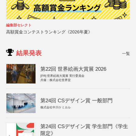
編集部セレクト
高額賞金コンテストランキング《2026年夏》
結果発表
一覧
第22回 世界絵画大賞展 2026
[PR]
世界絵画大賞展 実行委員会
共催：株式会社世界堂
第24回 CSデザイン賞 一般部門
株式会社中川ケミカル
第24回 CSデザイン賞 学生部門《学生
限定》