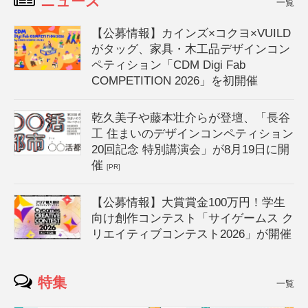
ニュース
一覧
【公募情報】カインズ×コクヨ×VUILD
がタッグ、家具・木工品デザインコン
ペティション「CDM Digi Fab
COMPETITION 2026」を初開催
乾久美子や藤本壮介らが登壇、「長谷
工 住まいのデザインコンペティション
20回記念 特別講演会」が8月19日に開
催
[PR]
【公募情報】大賞賞金100万円！学生
向け創作コンテスト「サイゲームス ク
リエイティブコンテスト2026」が開催
特集
一覧