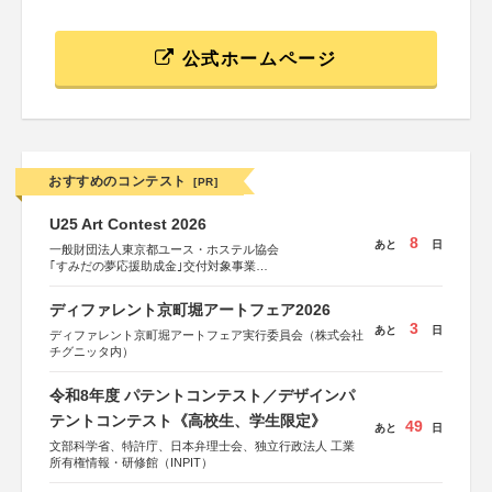
公式ホームページ
おすすめのコンテスト
[PR]
U25 Art Contest 2026
8
あと
日
一般財団法人東京都ユース・ホステル協会
｢すみだの夢応援助成金｣交付対象事業
すみだ五彩の芸術祭 連携企画
ディファレント京町堀アートフェア2026
3
あと
日
ディファレント京町堀アートフェア実行委員会（株式会社
チグニッタ内）
令和8年度 パテントコンテスト／デザインパ
テントコンテスト《高校生、学生限定》
49
あと
日
文部科学省、特許庁、日本弁理士会、独立行政法人 工業
所有権情報・研修館（INPIT）