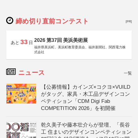
締め切り直前コンテスト
[PR]
2026 第37回 美浜美術展
33
あと
日
福井県美浜町、美浜町教育委員会、福井新聞社、関西電力株
式会社
ニュース
一覧
【公募情報】カインズ×コクヨ×VUILD
がタッグ、家具・木工品デザインコン
ペティション「CDM Digi Fab
COMPETITION 2026」を初開催
乾久美子や藤本壮介らが登壇、「長谷
工 住まいのデザインコンペティション