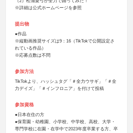
（2）松浦愛弓が全力で踊ってみた！
※詳細は公式ホームページを参照
提出物
●作品
※縦動画推奨サイズは9：16（TikTokで公開設定さ
れている作品）
※応募点数は不問
参加方法
TikTokより、ハッシュタグ「＃全力ウサギ」「＃全
力デイズ」「＃インフロニア」を付けて投稿
参加資格
●日本在住の方
●保育園・幼稚園、小学校、中学校、高校、大学・
専門学校に在園・在学中で2023年度卒業する方、卒