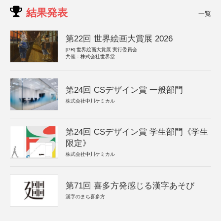
結果発表
一覧
第22回 世界絵画大賞展 2026
[PR]
世界絵画大賞展 実行委員会
共催：株式会社世界堂
第24回 CSデザイン賞 一般部門
株式会社中川ケミカル
第24回 CSデザイン賞 学生部門《学生
限定》
株式会社中川ケミカル
第71回 喜多方発感じる漢字あそび
漢字のまち喜多方