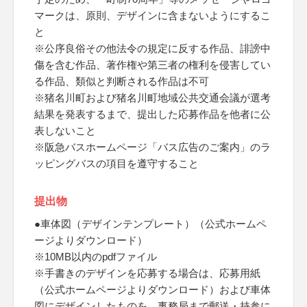
マークは、原則、デザインに含まないようにするこ
と
※公序良俗その他法令の規定に反する作品、誹謗中
傷を含む作品、著作権や第三者の権利を侵害してい
る作品、類似と判断される作品は不可
※猪名川町および猪名川町地域公共交通会議が選考
結果を発表するまで、提出した応募作品を他者に公
表しないこと
※阪急バスホームページ「バス広告のご案内」のラ
ッピングバスの項目を遵守すること
提出物
●車体図（デザインテンプレート）（公式ホームペ
ージよりダウンロード）
※10MB以内のpdfファイル
※手書きのデザインを応募する場合は、応募用紙
（公式ホームページよりダウンロード）および車体
図にデザインしたものを、事務局まで郵送・持参に