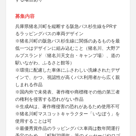
募集内容
兵庫県猪名川町を縦断する阪急バス杉生線をPRす
るラッピングバスの車両デザイン
※猪名川町の阪急バス杉生線に関係のあるものを最
低一つはデザインに組み込むこと（猪名川、大野ア
ルプスランド〈猪名川天文台・キャンプ場〉、道の
駅いながわ、ふるさと館等）
※環境に配慮した車体にふさわしい洗練されたデザ
インで、かつ、視認性が高くバス利用者から広く親
しまれる作品
※国内外で未発表、著作権や商標権その他の第三者
の権利を侵害する恐れがない作品
※生成AIは、著作権侵害の恐れがあるため使用不可
※猪名川町マスコットキャラクター「いなぼう」を
使用することは可
※最優秀賞作品のラッピングバス車両は数年間運行
予定のため、「町制70周年」等のメッセージやロゴ