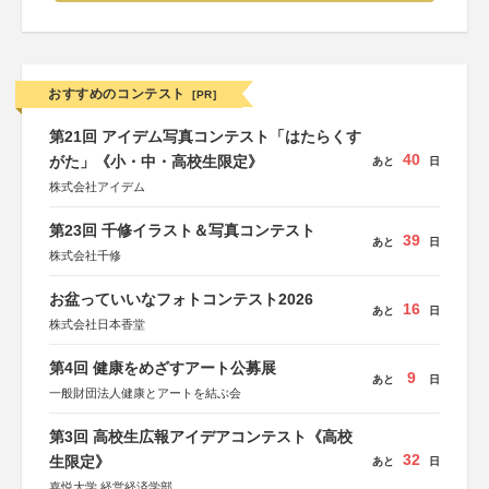
おすすめのコンテスト
[PR]
第21回 アイデム写真コンテスト「はたらくす
40
がた」《小・中・高校生限定》
あと
日
株式会社アイデム
第23回 千修イラスト＆写真コンテスト
39
あと
日
株式会社千修
お盆っていいなフォトコンテスト2026
16
あと
日
株式会社日本香堂
第4回 健康をめざすアート公募展
9
あと
日
一般財団法人健康とアートを結ぶ会
第3回 高校生広報アイデアコンテスト《高校
32
生限定》
あと
日
嘉悦大学 経営経済学部