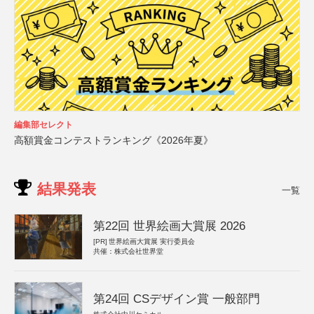
編集部セレクト
高額賞金コンテストランキング《2026年夏》
結果発表
一覧
第22回 世界絵画大賞展 2026
[PR]
世界絵画大賞展 実行委員会
共催：株式会社世界堂
第24回 CSデザイン賞 一般部門