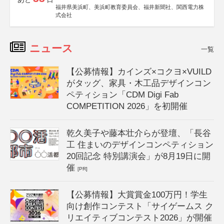
福井県美浜町、美浜町教育委員会、福井新聞社、関西電力株
式会社
ニュース
一覧
【公募情報】カインズ×コクヨ×VUILD
がタッグ、家具・木工品デザインコン
ペティション「CDM Digi Fab
COMPETITION 2026」を初開催
乾久美子や藤本壮介らが登壇、「長谷
工 住まいのデザインコンペティション
20回記念 特別講演会」が8月19日に開
催
[PR]
【公募情報】大賞賞金100万円！学生
向け創作コンテスト「サイゲームス ク
リエイティブコンテスト2026」が開催