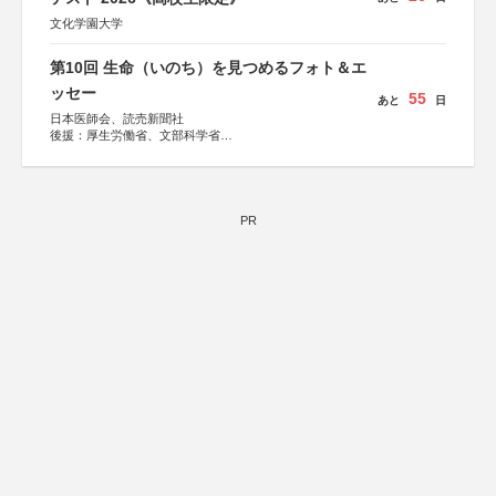
文化学園大学
第10回 生命（いのち）を見つめるフォト＆エ
ッセー
55
あと
日
日本医師会、読売新聞社
後援：厚生労働省、文部科学省
協賛：東京海上日動火災保険株式会社、東京海上日動あん
しん生命保険株式会社
PR