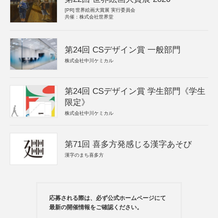
[PR]
世界絵画大賞展 実行委員会
共催：株式会社世界堂
第24回 CSデザイン賞 一般部門
株式会社中川ケミカル
第24回 CSデザイン賞 学生部門《学生
限定》
株式会社中川ケミカル
第71回 喜多方発感じる漢字あそび
漢字のまち喜多方
応募される際は、必ず公式ホームページにて
最新の開催情報をご確認ください。