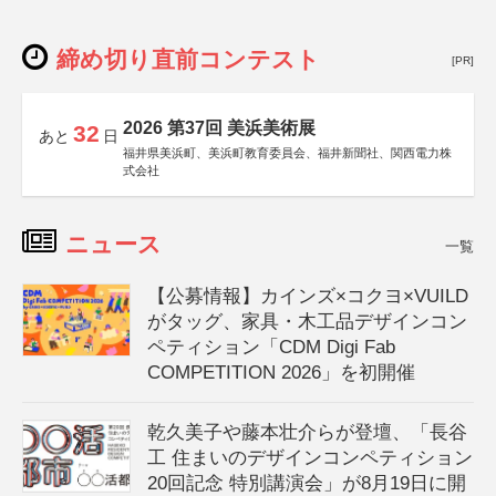
締め切り直前コンテスト
[PR]
2026 第37回 美浜美術展
32
あと
日
福井県美浜町、美浜町教育委員会、福井新聞社、関西電力株
式会社
ニュース
一覧
【公募情報】カインズ×コクヨ×VUILD
がタッグ、家具・木工品デザインコン
ペティション「CDM Digi Fab
COMPETITION 2026」を初開催
乾久美子や藤本壮介らが登壇、「長谷
工 住まいのデザインコンペティション
20回記念 特別講演会」が8月19日に開