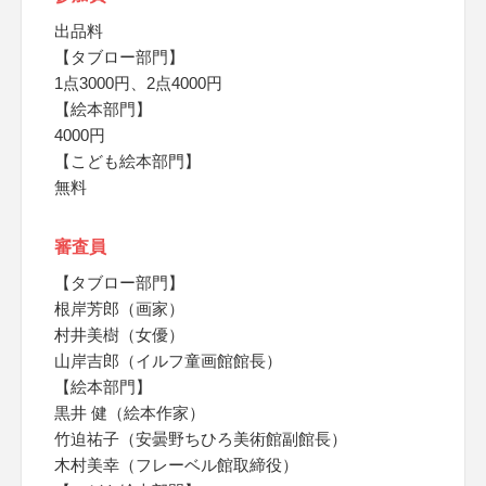
出品料
【タブロー部門】
1点3000円、2点4000円
【絵本部門】
4000円
【こども絵本部門】
無料
審査員
【タブロー部門】
根岸芳郎（画家）
村井美樹（女優）
山岸吉郎（イルフ童画館館長）
【絵本部門】
黒井 健（絵本作家）
竹迫祐子（安曇野ちひろ美術館副館長）
木村美幸（フレーベル館取締役）