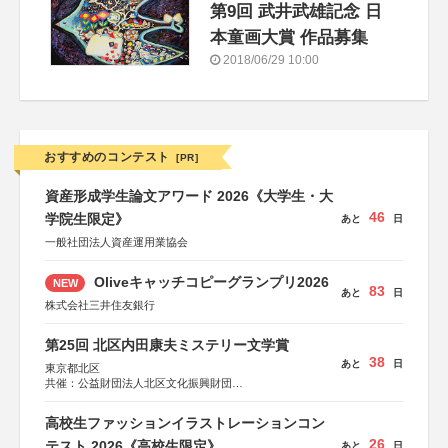
第9回 武井武雄記念 日
本童画大賞 作品募集
2018/06/29 10:00
おすすめのコンテスト
[PR]
資産形成学生論文アワード 2026《大学生・大
46
学院生限定》
あと
日
一般社団法人資産運用業協会
Oliveキャッチコピーグランプリ2026
NEW
83
あと
日
株式会社三井住友銀行
第25回 北区内田康夫ミステリー文学賞
38
あと
日
東京都北区
共催：公益財団法人北区文化振興財団
協力：一般財団法人内田康夫財団
協賛：株式会社実業之日本社
高校生ファッションイラストレーションコン
26
テスト 2026《高校生限定》
あと
日