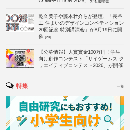
COMPETITION 2026」を初開催
乾久美子や藤本壮介らが登壇、「長谷
工 住まいのデザインコンペティション
20回記念 特別講演会」が8月19日に開
催
[PR]
【公募情報】大賞賞金100万円！学生
向け創作コンテスト「サイゲームス ク
リエイティブコンテスト2026」が開催
特集
一覧