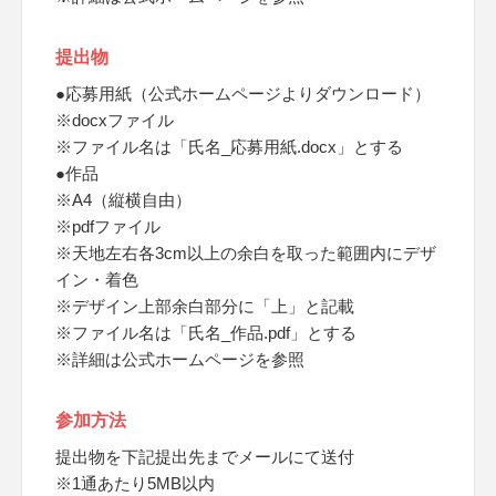
提出物
●応募用紙（公式ホームページよりダウンロード）
※docxファイル
※ファイル名は「氏名_応募用紙.docx」とする
●作品
※A4（縦横自由）
※pdfファイル
※天地左右各3cm以上の余白を取った範囲内にデザ
イン・着色
※デザイン上部余白部分に「上」と記載
※ファイル名は「氏名_作品.pdf」とする
※詳細は公式ホームページを参照
参加方法
提出物を下記提出先までメールにて送付
※1通あたり5MB以内