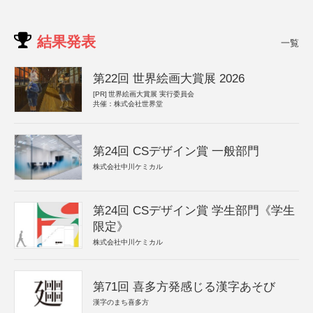
結果発表
一覧
第22回 世界絵画大賞展 2026
[PR]
世界絵画大賞展 実行委員会
共催：株式会社世界堂
第24回 CSデザイン賞 一般部門
株式会社中川ケミカル
第24回 CSデザイン賞 学生部門《学生
限定》
株式会社中川ケミカル
第71回 喜多方発感じる漢字あそび
漢字のまち喜多方