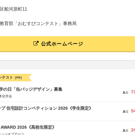
区船河原町11
教育部「おむすびコンテスト」事務局
公式ホームページ
ンテスト
[PR]
 化学の日「缶バッジデザイン」募集
7
あと
本化学会
プ 住宅設計コンペティション 2026《学生限定》
5
あと
GN AWARD 2026《高校生限定》
2
あと
レッジオブアーツ