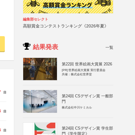
編集部セレクト
高額賞金コンテストランキング《2026年夏》
結果発表
一覧
第22回 世界絵画大賞展 2026
[PR]
世界絵画大賞展 実行委員会
共催：株式会社世界堂
7
日
第24回 CSデザイン賞 一般部
門
株式会社中川ケミカル
4
日
第24回 CSデザイン賞 学生部
4
日
門《学生限定》