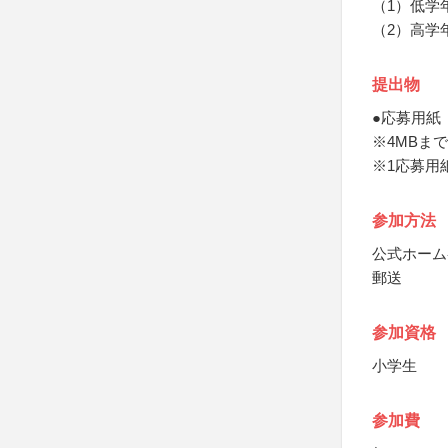
（1）低学
（2）高学
提出物
●応募用紙
※4MBまでの
※1応募用
参加方法
公式ホーム
郵送
参加資格
小学生
参加費