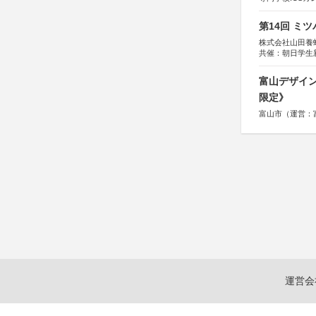
第14回 ミ
株式会社山田養
共催：朝日学生
富山デザイン
限定》
富山市（運営：
運営会