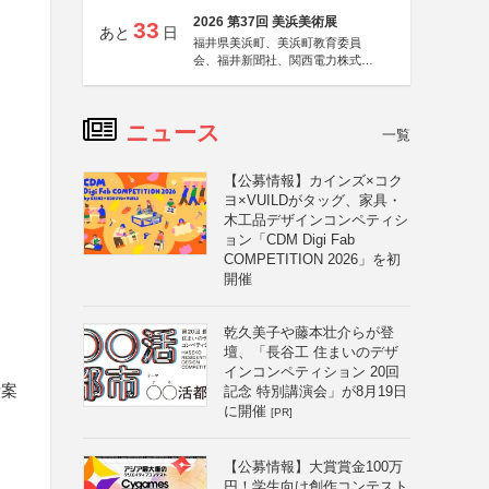
2026 第37回 美浜美術展
33
あと
日
福井県美浜町、美浜町教育委員
会、福井新聞社、関西電力株式会
社
ニュース
一覧
【公募情報】カインズ×コク
ヨ×VUILDがタッグ、家具・
木工品デザインコンペティシ
ョン「CDM Digi Fab
COMPETITION 2026」を初
開催
乾久美子や藤本壮介らが登
壇、「長谷工 住まいのデザ
インコンペティション 20回
考案
記念 特別講演会」が8月19日
に開催
[PR]
【公募情報】大賞賞金100万
円！学生向け創作コンテスト