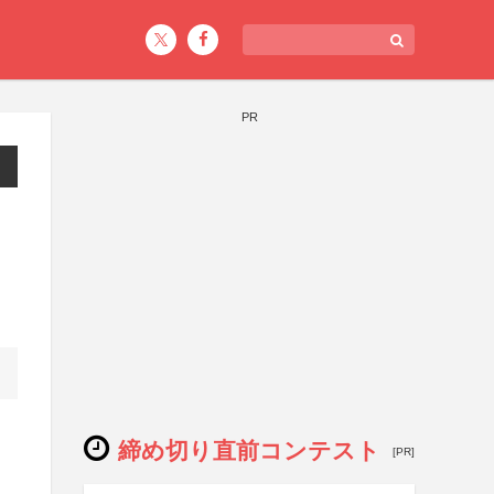
PR
締め切り直前コンテスト
[PR]