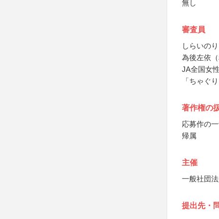
無し
審査員
しらいのり
為後左依（
JA全国女
「ちゃぐり
著作権の
応募作の一
帰属
主催
一般社団法
提出先・