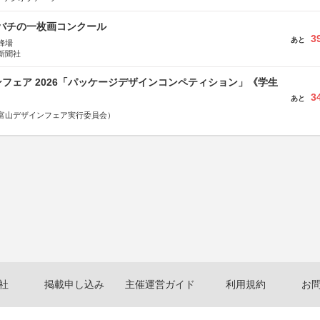
ツバチの一枚画コンクール
3
あと
蜂場
新聞社
フェア 2026「パッケージデザインコンペティション」《学生
3
あと
富山デザインフェア実行委員会）
社
掲載申し込み
主催運営ガイド
利用規約
お